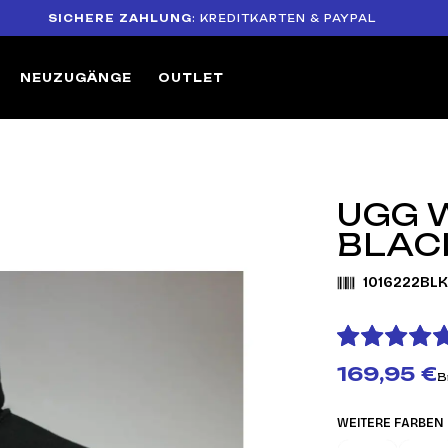
SICHERE ZAHLUNG
: KREDITKARTEN & PAYPAL
1
NEUZUGÄNGE
OUTLET
UGG W
BLAC
1016222BL
169,95 €
B
WEITERE FARBEN