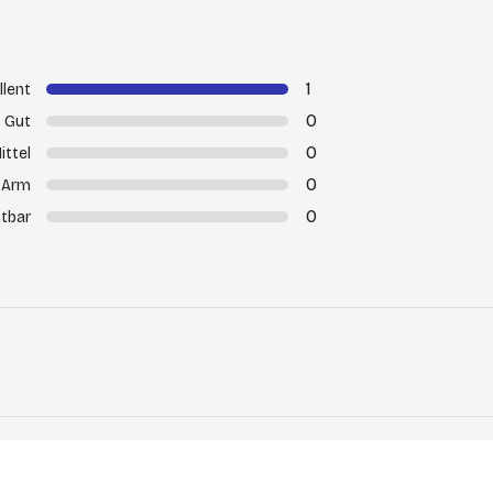
1
llent
0
Gut
0
ittel
0
Arm
0
tbar