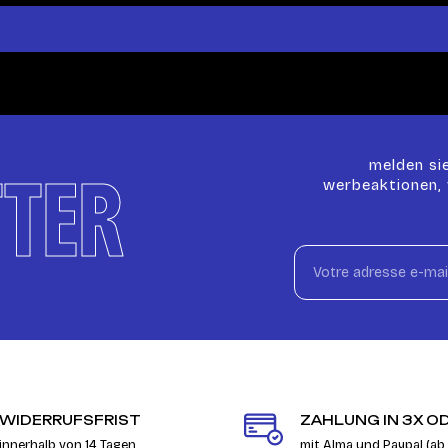
melden sie
TER
werbeaktionen, 
WIDERRUFSFRIST
ZAHLUNG IN 3X O
innerhalb von 14 Tagen
mit Alma und Paypal (ab