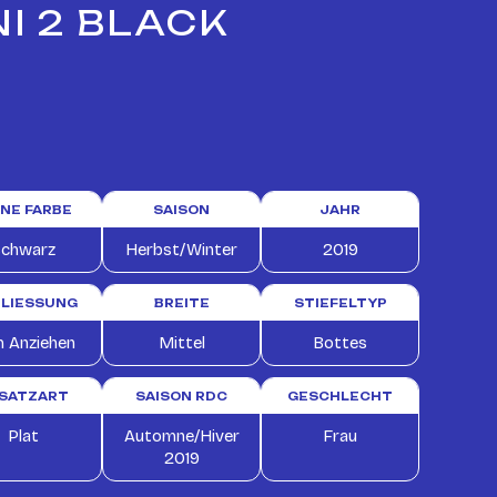
I 2 BLACK
INE FARBE
SAISON
JAHR
chwarz
Herbst/Winter
2019
LIESSUNG
BREITE
STIEFELTYP
 Anziehen
Mittel
Bottes
SATZART
SAISON RDC
GESCHLECHT
Plat
Automne/Hiver
Frau
2019