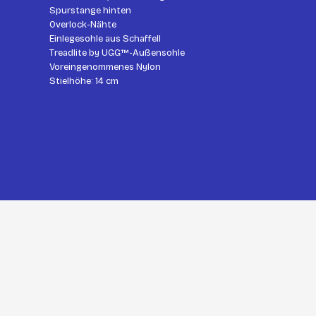
Spurstange hinten
Overlock-Nähte
Einlegesohle aus Schaffell
Treadlite by UGG™-Außensohle
Voreingenommenes Nylon
Stielhöhe: 14 cm