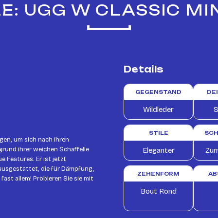
: UGG W CLASSIC MIN
Details
GEGENSTAND
DE
Wildleder
S
STILE
SCH
gen, um sich nach ihren
grund ihrer weichen Schaffelle
Eleganter
Zum
e Features: Er ist jetzt
ausgestattet, die für Dämpfung,
ZEHENFORM
AB
 fast allem! Probieren Sie sie mit
Bout Rond