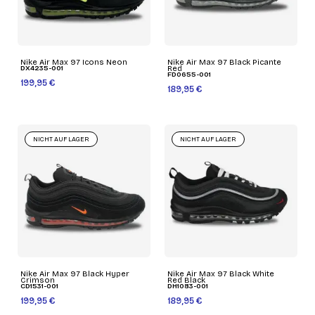
Nike Air Max 97 Icons Neon
Nike Air Max 97 Black Picante
DX4235-001
Red
FD0655-001
199,95 €
189,95 €
NICHT AUF LAGER
NICHT AUF LAGER
Nike Air Max 97 Black Hyper
Nike Air Max 97 Black White
Crimson
Red Black
CD1531-001
DH1083-001
199,95 €
189,95 €