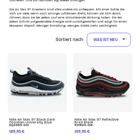
trainieren. Und am nächsten Tag wieder anfangen.
Die Air Max 97 Sneakers sind alles andere als unbequem. Mit einer Sohle, die
sich um viele, wenn auch winzige Luftblasen dreht, können sie sich damit
rühmen, dass sie bei jedem Lauf eine stimulierende Wirkung haben. Die bei
jedem Schritt aufgewendete Energie wird zurückgeworfen und sorgt für einen
besseren Abprall. Weniger Ermüdung, weniger Stöße, mehr Leichtigkeit.

Sortiert nach:
WAS IST NEU
Nike Air Max 97 Black Dark
Nike Air Max 97 Reflective
Obsidian University Blue
Bred Black
DQ3955-001
921826-014
189,95 €
199,95 €