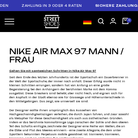
EN
ZAHLUNG IN 3 ODER 4 RATEN
SICHERE ZAHLUNG
: 
NIKE AIR MAX 97 MANN /
FRAU
Gehen Sie mit samtweichen Schritten in Nike Air Max 97
Seit dem Ende des letzten Jahrhunderts ist der Sportschuh ein Dauerbrenner in
der Welt der Sportschuhe, der immer noch anhält. Dieser Erfolg wurde nicht in
kleinen Schritten errungen, sondern hat von Anfang an eine große
Begeisterung bei den Anhängern der berühmten Marke mit dem Komma
ausgelöst. Diese Sneakers sind beliebt, aber nicht frech, und eignen sich für
den Asphalt in der Stadt ebenso wie für Graswege und Höhenunterschiede in
den Mittelgebirgen. Das zeigt, wie universell sie sind.
Der Designer wollte ihnen ursprünglich das Aussehen von
Hochgeschwindigkeitszügen verleihen, die durch Japan fahren, und zwar sowohl
als Metapher für diese Geschwindigkeit als auch aus ästhetischen Gründen.
Indem er das berühmte kommaförmige Logo zwischen der Sohle und dem oberen
Teil des Schafts einfügte, zeichnete der Designer eine Reihe von Wellen, die an
die Ebbe und Flut des Meeres erinnern - eine zweite Allegorie, die dem unter
Sportlern bekannten Perpetuum mobile gewidmet ist: trainieren, trainieren,