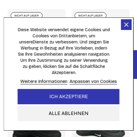
NICHT AUF LAGER
NICHT AUF LAGER
Diese Website verwendet eigene Cookies und
Cookies von Drittanbietern, um
unsereDienste zu verbessern. Und zeigen Sie
Werbung in Bezug auf Ihre Vorlieben, indem
Sie Ihre Gewohnheiten analysieren navigation.
FILTER
Um Ihre Zustimmung zu seiner Verwendung
zu geben, klicken Sie auf die Schaltfläche
Akzeptieren.
Nike Air Max 97 White Bullet
Nike Air Max 97 Black Terry
DM0027-100
Cloth
921826-015
Weitere Informationen
Anpassen von Cookies
189,95 €
199,95 €
ICH AKZEPTIERE
NICHT AUF LAGER
NICHT AUF LAGER
ALLE ABLEHNEN