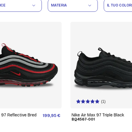
ICE
MATERIA
IL TUO COLOR
(1)
 97 Reflective Bred
Nike Air Max 97 Triple Black
199,95 €
BQ4567-001