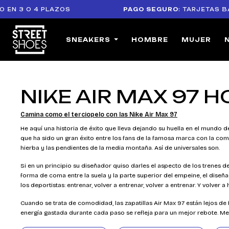
 3 O 4 PLAZOS
PAGO SEGURO
: TARJETAS BANCA
SNEAKERS
HOMBRE
MUJER
NIKE AIR MAX 97 
Camina como el terciopelo con las Nike Air Max 97
He aquí una historia de éxito que lleva dejando su huella en el mundo d
que ha sido un gran éxito entre los fans de la famosa marca con la com
hierba y las pendientes de la media montaña. Así de universales son.
Si en un principio su diseñador quiso darles el aspecto de los trenes d
forma de coma entre la suela y la parte superior del empeine, el dise
los deportistas: entrenar, volver a entrenar, volver a entrenar. Y volver a 
Cuando se trata de comodidad, las zapatillas Air Max 97 están lejos de
energía gastada durante cada paso se refleja para un mejor rebote. M