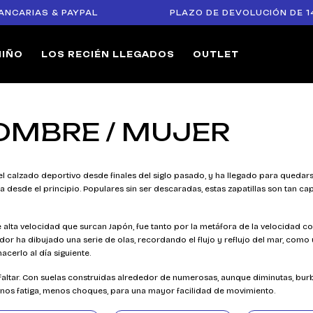
RIAS & PAYPAL
PLAZO DE DEVOLUCIÓN DE 14 DÍ
NIÑO
LOS RECIÉN LLEGADOS
OUTLET
HOMBRE / MUJER
el calzado deportivo desde finales del siglo pasado, y ha llegado para quedar
a desde el principio. Populares sin ser descaradas, estas zapatillas son tan c
e alta velocidad que surcan Japón, fue tanto por la metáfora de la velocidad c
ñador ha dibujado una serie de olas, recordando el flujo y reflujo del mar, 
hacerlo al día siguiente.
 faltar. Con suelas construidas alrededor de numerosas, aunque diminutas, bur
enos fatiga, menos choques, para una mayor facilidad de movimiento.