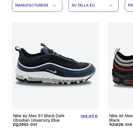
MANUFACTURERS
SU TALLA EU
PR
Nike Air Max 97 Black Dark
Nike Air Max
189,95 €
Obsidian University Blue
Black
DQ3955-001
921826-014