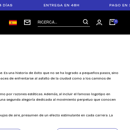
AS
ENTREGA EN 48H
PAGO EN 3 O 
se. Es una historia de éxito que no se ha logrado a pequeños pasos, sino
apaces de enfrentarse al asfalto de la ciudad como a los caminos de
omo por razones estéticas. Además, al incluir el famoso logotipo en
como una segunda alegoría dedicada al movimiento perpetuo que conocen
bujas de aire, presumen de un efecto estimulante en cada carrera. La