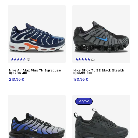
(2)
(1)
Nike Air Max Plus TN Syracuse
Nike Shox TL SE Black Stealth
IQ0286-410
IQ6599-001
219,95 €
179,95 €
-20,00 €