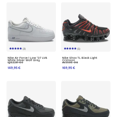
(3)
(1)
Nike Air Force 1 Low '07 LV8
Nike Shox TL Black Light
White Silver Wolf Grey
Crimson
IQ5228-100
AV3595-016
149,95 €
169,95 €