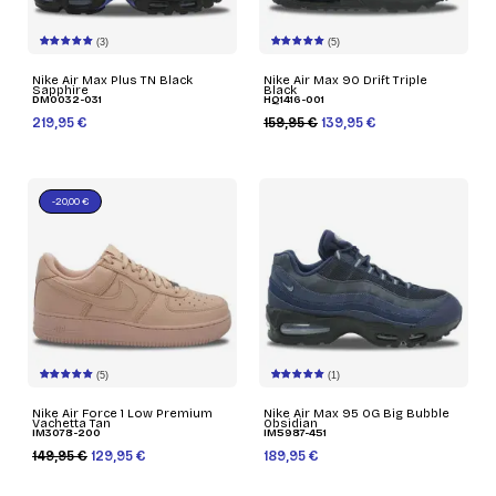
(3)
(5)
Nike Air Max Plus TN Black
Nike Air Max 90 Drift Triple
Sapphire
Black
DM0032-031
HQ1416-001
219,95 €
159,95 €
139,95 €
-20,00 €
(5)
(1)
Nike Air Force 1 Low Premium
Nike Air Max 95 OG Big Bubble
Vachetta Tan
Obsidian
IM3078-200
IM5987-451
149,95 €
129,95 €
189,95 €