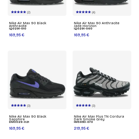
(2)
(4)
Nike Air Max 90 Black
Nike Air Max 90 Anthracite
Anthracite
Jade Horizon
IQ0291-010
IQ0291-060
169,95 €
169,95 €
(3)
(3)
Nike Air Max 90 Black
Nike Air Max Plus TN Cordura
Sapphire
Dark Smoke Grey
DM0029-021
IM5983-070
169,95 €
219,95 €