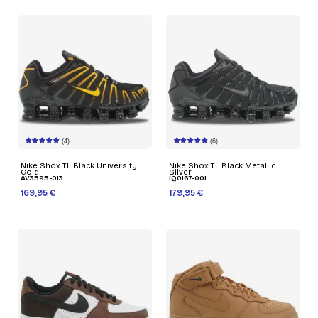
(4)
(6)
Nike Shox TL Black University
Nike Shox TL Black Metallic
Gold
Silver
AV3595-013
IQ0167-001
169,95 €
179,95 €