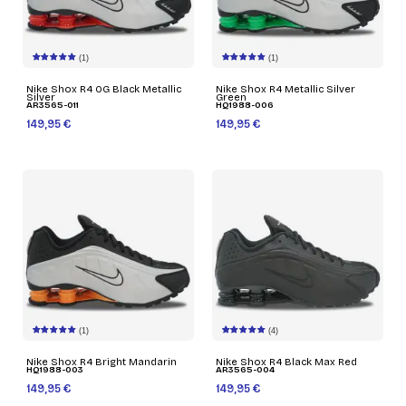
(1)
(1)
Nike Shox R4 OG Black Metallic
Nike Shox R4 Metallic Silver
Silver
Green
AR3565-011
HQ1988-006
149,95 €
149,95 €
(1)
(4)
Nike Shox R4 Bright Mandarin
Nike Shox R4 Black Max Red
HQ1988-003
AR3565-004
149,95 €
149,95 €