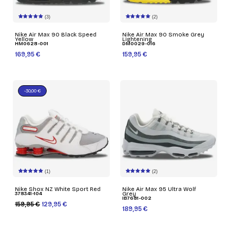
(3)
(2)
Nike Air Max 90 Black Speed
Nike Air Max 90 Smoke Grey
Yellow
Lightening
HM0628-001
DM0029-016
169,95 €
159,95 €
-30,00 €
(1)
(2)
Nike Shox NZ White Sport Red
Nike Air Max 95 Ultra Wolf
378341-104
Grey
IB7681-002
159,95 €
129,95 €
189,95 €