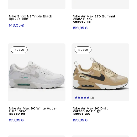
Nike Shox NZ Triple Black
Nike Air Max 270 Summit
IQ8263-002
White Black
AH8050-115
149,95 €
159,95 €
NUEVO
NUEVO
(2)
Nike Air Max 90 White Hyper
Nike Air Max 90 Drift
Turquoise
Parachute Beige
IB7680-101
IO1908-297
159,95 €
159,95 €