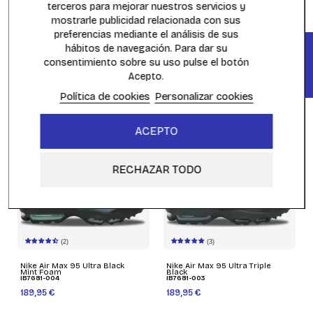
terceros para mejorar nuestros servicios y
mostrarle publicidad relacionada con sus
(4)
(3)
preferencias mediante el análisis de sus
FILTER
hábitos de navegación. Para dar su
Nike Air Max Plus TN Jamaica
Nike Air Max 95 OG Big Bubble
consentimiento sobre su uso pulse el botón
IB7671-700
Black Game Royal
IM5987-010
Acepto.
219,95 €
199,95 €
189,95 €
Política de cookies
Personalizar cookies
ACEPTO
RECHAZAR TODO
(2)
(3)
Nike Air Max 95 Ultra Black
Nike Air Max 95 Ultra Triple
Mint Foam
Black
IB7681-004
IB7681-003
189,95 €
189,95 €