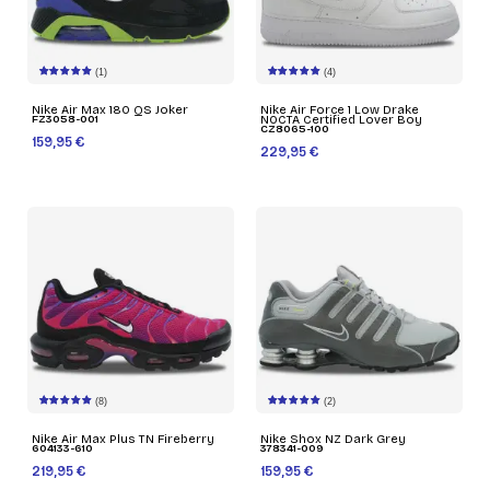
(1)
(4)
Nike Air Max 180 QS Joker
Nike Air Force 1 Low Drake
FZ3058-001
NOCTA Certified Lover Boy
CZ8065-100
159,95 €
229,95 €
(8)
(2)
Nike Air Max Plus TN Fireberry
Nike Shox NZ Dark Grey
604133-610
378341-009
219,95 €
159,95 €