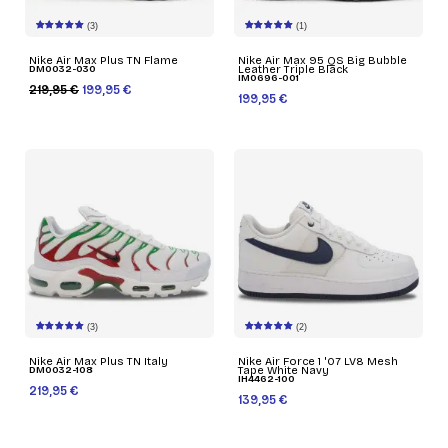
(3)
(1)
Nike Air Max Plus TN Flame
Nike Air Max 95 QS Big Bubble
DM0032-030
Leather Triple Black
IM0696-001
219,95 €
199,95 €
199,95 €
(3)
(2)
Nike Air Max Plus TN Italy
Nike Air Force 1 '07 LV8 Mesh
DM0032-108
Tape White Navy
IH4462-100
219,95 €
139,95 €