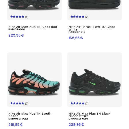
(6)
(2)
Nike Air Max Plus TN Black Red
Nike Air Force 1 Low '07 Black
IH4459-001
White
FZ0627-010
229,95 €
139,95 €
(5)
(7)
Nike Air Max Plus TN South
Nike Air Max Plus TN Black
Beach
Green Strike
DM0032-022
DM0032-024
219,95 €
239,95 €