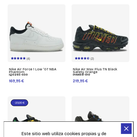
(4)
(2)
Nike Air Force 1 Low '07 NBA
Nike Air Max Plus TN Black
Phantom
Safety Orange
IQ0293-030
IH4459-010
169,95 €
219,95 €
-20,00 €
Este sitio web utiliza cookies propias y de