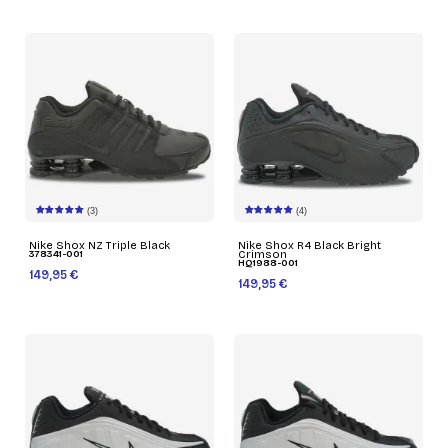
(3)
(4)
Nike Shox NZ Triple Black
Nike Shox R4 Black Bright
378341-001
Crimson
HQ1988-001
149,95 €
149,95 €