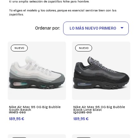
ti una amplia selección de zapatillas Nike para hombre.
Tú eliges el modelo y los colores, porque es esencial sentirse bien con las
zapatillas.

Ordenar por:
LO MÁS NUEVO PRIMERO
NUEVO
NUEVO
Nike Air Max 95 OG Big Bubble
Nike Air Max 95 OG Big Bubble
South Beach
Black Lime Blast
IR1473-060
IQ0285-010
189,95 €
189,95 €