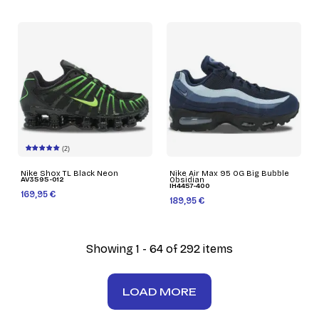
(2)
Nike Shox TL Black Neon
Nike Air Max 95 OG Big Bubble
AV3595-012
Obsidian
IH4457-400
169,95 €
189,95 €
Showing 1 - 64 of 292 items
LOAD MORE