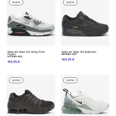
NUEVO
NUEVO
Nike Air Max 90 Grey Pink
Nike Air Max 90 Batman
Foam
IB7680-001
IU7542-012
169,95 €
159,95 €
NUEVO
NUEVO