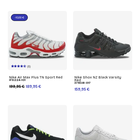
-10,00 €
(6)
Nike Air Max Plus TN Sport Red
Nike Shox NZ Black Varsity
IF6224-101
Red
378341-017
199,95 €
189,95 €
159,95 €