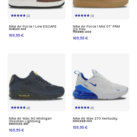
(2)
(3)
Nike Air Force 1 Low ESCAPE
Nike Air Force 1 Mid 07' PRM
HJ4323-100
QS Flax
715889-200
159,95 €
169,95 €
(4)
(5)
Nike Air Max 90 Michigan
Nike Air Max 270 Kentucky
Obsidian Lightning
DH0268-100
DM0029-401
159,95 €
169,95 €