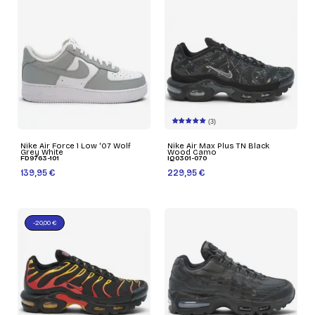
(3)
Nike Air Force 1 Low '07 Wolf
Nike Air Max Plus TN Black
Grey White
Wood Camo
FD9763-101
IQ0301-070
139,95 €
229,95 €
-20,00 €