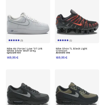
(3)
(1)
Nike Air Force 1 Low '07 LV8
Nike Shox TL Black Light
White Silver Wolf Grey
Crimson
IQ5228-100
AV3595-016
149,95 €
169,95 €