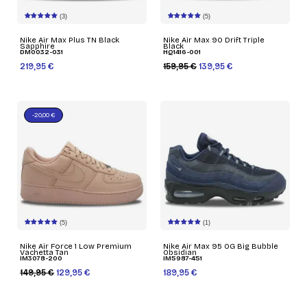
(3)
(5)
Nike Air Max Plus TN Black
Nike Air Max 90 Drift Triple
Sapphire
Black
DM0032-031
HQ1416-001
219,95 €
159,95 €
139,95 €
-20,00 €
(5)
(1)
Nike Air Force 1 Low Premium
Nike Air Max 95 OG Big Bubble
Vachetta Tan
Obsidian
IM3078-200
IM5987-451
149,95 €
129,95 €
189,95 €