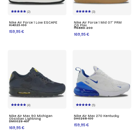
(2)
(3)
Nike Air Force 1 Low ESCAPE
Nike Air Force 1 Mid 07' PRM
HJ4323-100
QS Flax
715889-200
159,95 €
169,95 €
(4)
(5)
Nike Air Max 90 Michigan
Nike Air Max 270 Kentucky
Obsidian Lightning
DH0268-100
DM0029-401
159,95 €
169,95 €