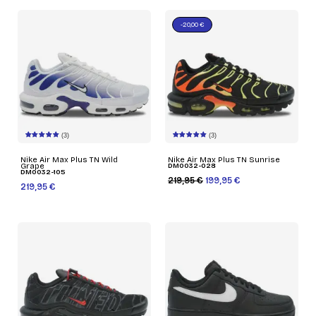
-20,00 €
(3)
(3)
Nike Air Max Plus TN Wild
Nike Air Max Plus TN Sunrise
Grape
DM0032-028
DM0032-105
219,95 €
199,95 €
219,95 €