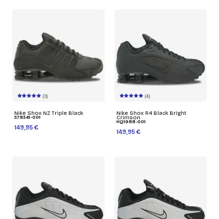
(3)
(4)
Nike Shox NZ Triple Black
Nike Shox R4 Black Bright
378341-001
Crimson
HQ1988-001
149,95 €
149,95 €