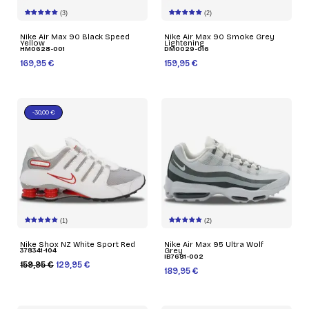
(3)
(2)
Nike Air Max 90 Black Speed
Nike Air Max 90 Smoke Grey
Yellow
Lightening
HM0628-001
DM0029-016
169,95 €
159,95 €
-30,00 €
(1)
(2)
Nike Shox NZ White Sport Red
Nike Air Max 95 Ultra Wolf
378341-104
Grey
IB7681-002
159,95 €
129,95 €
189,95 €