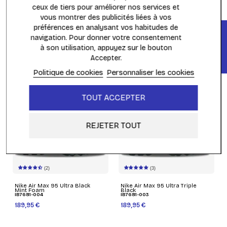
ceux de tiers pour améliorer nos services et
(4)
(3)
vous montrer des publicités liées à vos
préférences en analysant vos habitudes de
FILTRER
Nike Air Max Plus TN Jamaica
Nike Air Max 95 OG Big Bubble
navigation. Pour donner votre consentement
IB7671-700
Black Game Royal
IM5987-010
à son utilisation, appuyez sur le bouton
219,95 €
199,95 €
189,95 €
Accepter.
Politique de cookies
Personnaliser les cookies
TOUT ACCEPTER
REJETER TOUT
(2)
(3)
Nike Air Max 95 Ultra Black
Nike Air Max 95 Ultra Triple
Mint Foam
Black
IB7681-004
IB7681-003
189,95 €
189,95 €