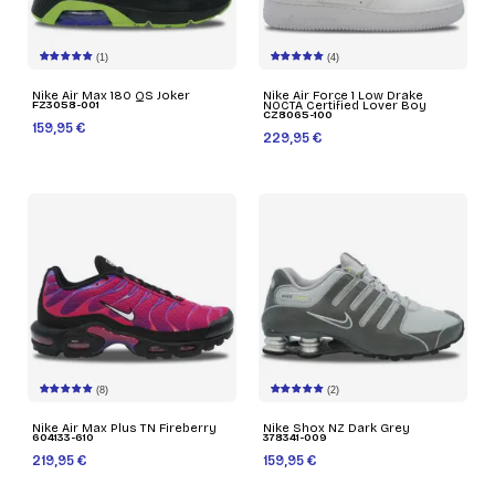
(1)
(4)
Nike Air Max 180 QS Joker
Nike Air Force 1 Low Drake
FZ3058-001
NOCTA Certified Lover Boy
CZ8065-100
159,95 €
229,95 €
(8)
(2)
Nike Air Max Plus TN Fireberry
Nike Shox NZ Dark Grey
604133-610
378341-009
219,95 €
159,95 €