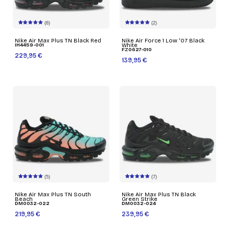
(6)
(2)
Nike Air Max Plus TN Black Red
Nike Air Force 1 Low '07 Black
IH4459-001
White
FZ0627-010
229,95 €
139,95 €
(5)
(7)
Nike Air Max Plus TN South
Nike Air Max Plus TN Black
Beach
Green Strike
DM0032-022
DM0032-024
219,95 €
239,95 €