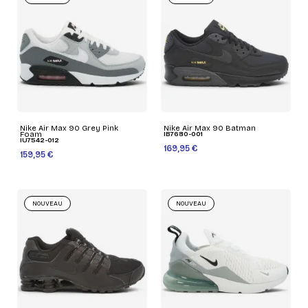
Nike Air Max 90 Grey Pink
Nike Air Max 90 Batman
Foam
IB7680-001
IU7542-012
169,95 €
159,95 €
NOUVEAU
NOUVEAU