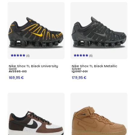
(4)
(6)
Nike Shox TL Black University
Nike Shox TL Black Metallic
Gold
Silver
AV3595-013
IQ0167-001
169,95 €
179,95 €