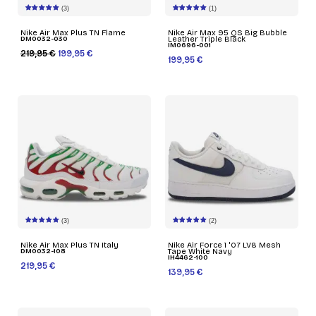
(3)
(1)
Nike Air Max Plus TN Flame
Nike Air Max 95 QS Big Bubble
DM0032-030
Leather Triple Black
IM0696-001
219,95 €
199,95 €
199,95 €
(3)
(2)
Nike Air Max Plus TN Italy
Nike Air Force 1 '07 LV8 Mesh
DM0032-108
Tape White Navy
IH4462-100
219,95 €
139,95 €