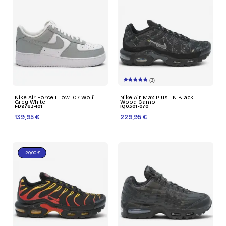
(3)
Nike Air Force 1 Low '07 Wolf
Nike Air Max Plus TN Black
Grey White
Wood Camo
FD9763-101
IQ0301-070
139,95 €
229,95 €
-20,00 €