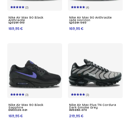
(2)
(4)
Nike Air Max 90 Black
Nike Air Max 90 Anthracite
Anthracite
Jade Horizon
IQ0291-010
IQ0291-060
169,95 €
169,95 €
(3)
(3)
Nike Air Max 90 Black
Nike Air Max Plus TN Cordura
Sapphire
Dark Smoke Grey
DM0029-021
IM5983-070
169,95 €
219,95 €