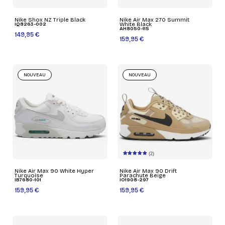
Nike Shox NZ Triple Black
Nike Air Max 270 Summit
IQ8263-002
White Black
AH8050-115
149,95 €
159,95 €
NOUVEAU
NOUVEAU
(2)
Nike Air Max 90 White Hyper
Nike Air Max 90 Drift
Turquoise
Parachute Beige
IB7680-101
IO1908-297
159,95 €
159,95 €