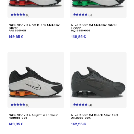
(1)
(1)
Nike Shox R4 OG Black Metallic
Nike Shox R4 Metallic Silver
Silver
Green
AR3565-011
HQ1988-006
149,95 €
149,95 €
(1)
(4)
Nike Shox R4 Bright Mandarin
Nike Shox R4 Black Max Red
HQ1988-003
AR3565-004
149,95 €
149,95 €