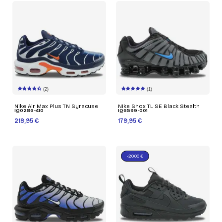
(2)
(1)
Nike Air Max Plus TN Syracuse
Nike Shox TL SE Black Stealth
IQ0286-410
IQ6599-001
219,95 €
179,95 €
-20,00 €