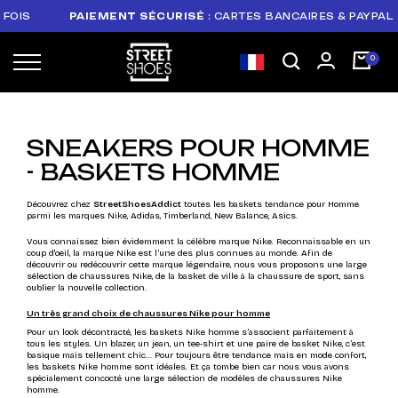
PAIEMENT SÉCURISÉ
: CARTES BANCAIRES & PAYPAL
DÉL
SNEAKERS POUR HOMME
- BASKETS HOMME
Découvrez chez
StreetShoesAddict
toutes les baskets tendance pour Homme
parmi les marques Nike, Adidas, Timberland, New Balance, Asics.
Vous connaissez bien évidemment la célèbre marque Nike. Reconnaissable en un
coup d'oeil, la marque Nike est l’une des plus connues au monde. Afin de
découvrir ou redécouvrir cette marque légendaire, nous vous proposons une large
sélection de chaussures Nike, de la basket de ville à la chaussure de sport, sans
oublier la nouvelle collection.
Un très grand choix de chaussures Nike pour homme
Pour un look décontracté, les baskets Nike homme s’associent parfaitement à
tous les styles. Un blazer, un jean, un tee-shirt et une paire de basket Nike, c’est
basique mais tellement chic… Pour toujours être tendance mais en mode confort,
les baskets Nike homme sont idéales. Et ça tombe bien car nous vous avons
spécialement concocté une large sélection de modèles de chaussures Nike
homme.