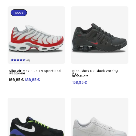
-10,00 €
(6)
Nike Air Max Plus TN Sport Red
Nike Shox NZ Black Varsity
IF6224-101
Red
378341-017
199,95 €
189,95 €
159,95 €