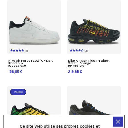
(4)
(2)
Nike Air Force 1 Low '07 NBA
Nike Air Max Plus TN Black
Phantom
Safety Orange
IQ0293-030
IH4459-010
169,95 €
219,95 €
-20,00 €
Ce site Web utilise ses propres cookies et