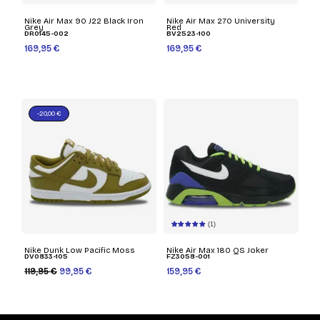
Nike Air Max 90 J22 Black Iron
Nike Air Max 270 University
Grey
Red
DR0145-002
BV2523-100
169,95 €
169,95 €
-20,00 €
(1)
Nike Dunk Low Pacific Moss
Nike Air Max 180 QS Joker
DV0833-105
FZ3058-001
119,95 €
99,95 €
159,95 €