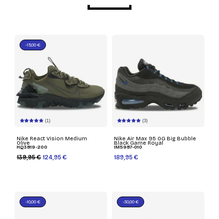
-15,00 €
(1)
(3)
Nike React Vision Medium
Nike Air Max 95 OG Big Bubble
Olive
Black Game Royal
HQ3819-200
IM5987-010
139,95 €
124,95 €
189,95 €
-10,00 €
-30,00 €