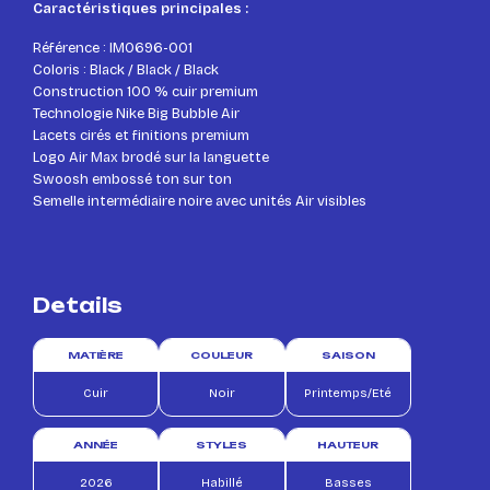
Caractéristiques principales :
Référence : IM0696-001
Coloris : Black / Black / Black
Construction 100 % cuir premium
Technologie Nike Big Bubble Air
Lacets cirés et finitions premium
Logo Air Max brodé sur la languette
Swoosh embossé ton sur ton
Semelle intermédiaire noire avec unités Air visibles
Details
MATIÈRE
COULEUR
SAISON
Cuir
Noir
Printemps/Eté
ANNÉE
STYLES
HAUTEUR
2026
Habillé
Basses