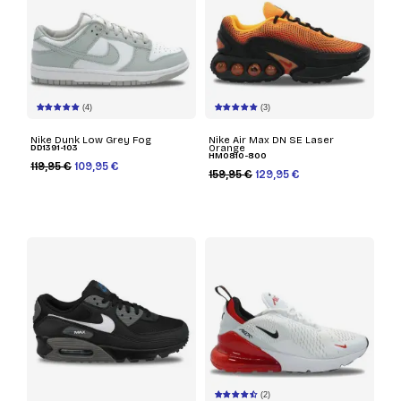
(4)
(3)
Nike Dunk Low Grey Fog
Nike Air Max DN SE Laser
DD1391-103
Orange
HM0810-800
119,95 €
109,95 €
159,95 €
129,95 €
(2)