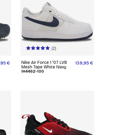
(2)
Nike Air Force 1 '07 LV8
,95 €
139,95 €
Mesh Tape White Navy
IH4462-100