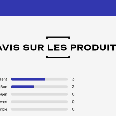
AVIS SUR LES PRODUI
3
llent
2
Bon
0
oyen
0
vres
0
rible