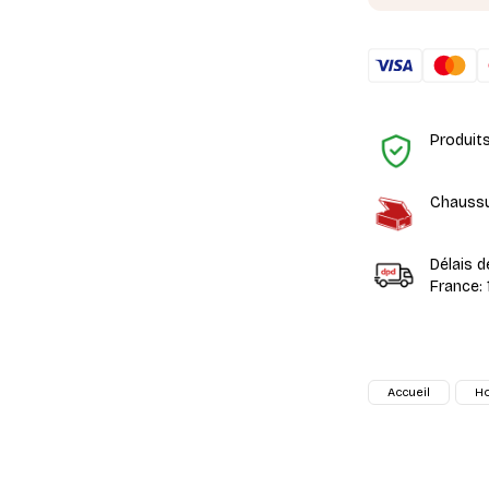
Produit
Chaussu
Délais d
France: 
Accueil
H