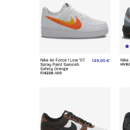
Nike Air Force 1 Low '07
Nike
149,95 €
Spray Paint Swoosh
HV6
Safety Orange
FJ4228-100