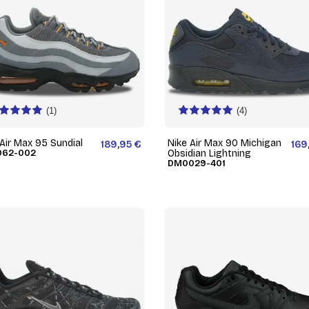
(1)
(4)
 Air Max 95 Sundial
Nike Air Max 90 Michigan
189,95 €
169
062-002
Obsidian Lightning
DM0029-401