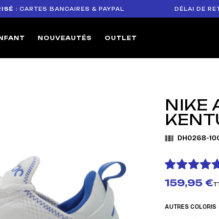
CARTES BANCAIRES & PAYPAL
DÉLAI DE RETOUR 
NFANT
NOUVEAUTÉS
OUTLET
NIKE 
KENT
DH0268-10
159,95 €
T
AUTRES COLORIS