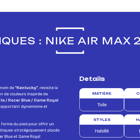
QUES : NIKE AIR MAX
Details
e nom de
"Kentucky"
, revisite la
n de couleurs inspirée de
MATIÈRE
C
te / Racer Blue / Game Royal
Toile
ui apportent dynamisme et
STYLES
H
 forme du pied pour offrir un
hétiques stratégiquement placés
Habillé
cer Blue et Game Royal