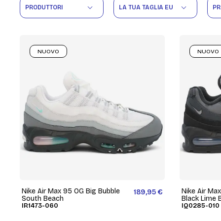
PRODUTTORI
LA TUA TAGLIA EU
PR
NUOVO
NUOVO
Nike Air Max 95 OG Big Bubble
Nike Air Ma
189,95 €
South Beach
Black Lime 
IR1473-060
IQ0285-010