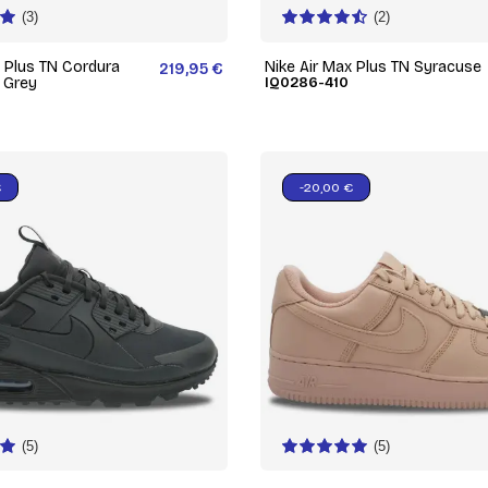
(3)
(2)
x Plus TN Cordura
Nike Air Max Plus TN Syracuse
219,95 €
 Grey
IQ0286-410
0
€
-20,00 €
(5)
(5)