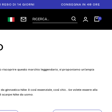
14 GIORNI
CONSEGNA IN 48 ORE
PA
O
e o riscoprire questo marchio leggendario, vi proponiamo un'ampia
a ginnastica Nike: è così essenziale, così chic... Se volete essere alla
di scarpe Nike da uomo.