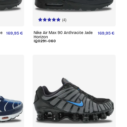
(4)
te
Nike Air Max 90 Anthracite Jade
169,95 €
169,95 €
Horizon
IQ0291-060