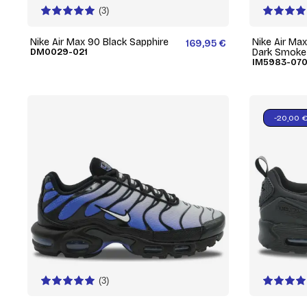
(3)
Nike Air Max 90 Black Sapphire
Nike Air Ma
169,95 €
DM0029-021
Dark Smoke
IM5983-07
-20,00 
(3)