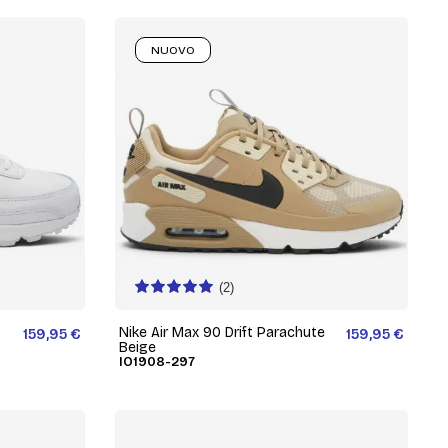
NUOVO
(2)
Nike Air Max 90 Drift Parachute
159,95 €
159,95 €
Beige
IO1908-297