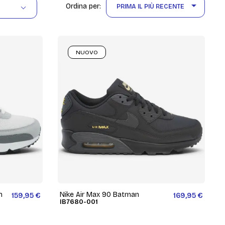

Ordina per:
PRIMA IL PIÙ RECENTE
NUOVO
m
Nike Air Max 90 Batman
159,95 €
169,95 €
IB7680-001