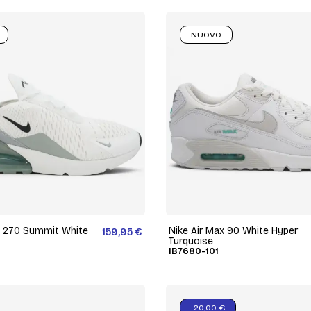
NUOVO
x 270 Summit White
Nike Air Max 90 White Hyper
159,95 €
Turquoise
IB7680-101
-20,00 €