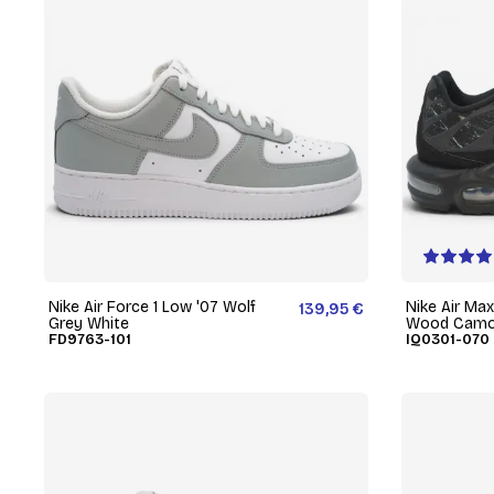
Nike Air Force 1 Low '07 Wolf
Nike Air Max
139,95 €
Grey White
Wood Cam
FD9763-101
IQ0301-070