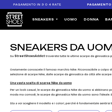
GAMENTO IN 3 O 4 RATE
PAGAMENTO SICURO
:
SNEAKERS
UOMO
DONNA
BA
SNEAKERS DA UOM
Su
StreetShoesAddict
troverete tutte le ultime scarpe da ginnastica
Ovviamente conoscete il famoso marchio Nike. Riconoscibile a colpo d'
selezione di scarpe Nike, dalle scarpe da ginnastica da città alle scarpe
Una vasta scelta di scarpe Nike da uomo
Per un look casual, le scarpe da ginnastica Nike da uomo si abbinano perfe
moda ma comodi, le scarpe da ginnastica Nike da uomo sono l'ideale. 
Sta a voi scegliere il modello e i colori, perché è fondamentale sentirsi