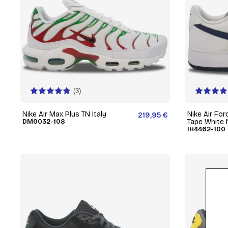
(3)
Nike Air Max Plus TN Italy
Nike Air For
219,95 €
DM0032-108
Tape White 
IH4462-100