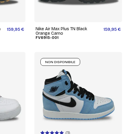
m
Nike Air Max Plus TN Black
159,95 €
159,95 €
Orange Camo
FV6915-001
NON DISPONIBILE
(3)