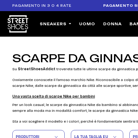
AGAMENTO IN 3 O 4 RATE
PAGAMENTO SICURO
:
SNEAKERS
UOMO
DONNA
BA
SCARPE DA GINNAS
Su
StreetShoesAddict
troverete tutte le ultime scarpe da ginnastica 
Ovviamente conoscete il famoso marchio Nike. Riconoscibile a colpo d'o
scarpe Nike, dalle scarpe da ginnastica da città alle scarpe sportive, s
Una vasta scelta di scarpe Nike per bambini
Per un look casual, le scarpe da ginnastica Nike da bambino si abbinano p
sempre alla moda ma in modalità comfort, le scarpe da ginnastica Nike
Sta a voi scegliere il modello e i colori, perché è fondamentale sentirsi
PRODUTTORI
LA TUA TAGLIA EU
PR