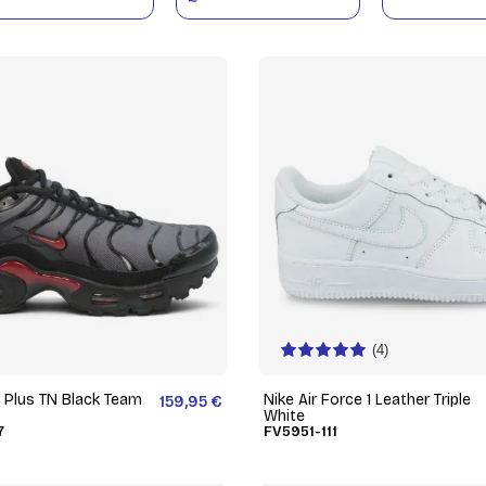
(4)
x Plus TN Black Team
Nike Air Force 1 Leather Triple
159,95 €
White
7
FV5951-111