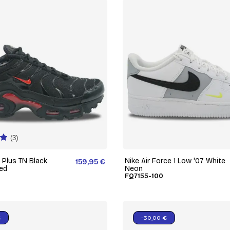
(3)
 Plus TN Black
Nike Air Force 1 Low '07 White
159,95 €
Red
Neon
FQ7155-100
€
-30,00 €