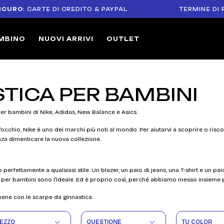
 CARTE DI CREDITO & PAYPAL
TERMINE DI RESO DI
MBINO
NUOVI ARRIVI
OUTLET
TICA PER BAMBINI
per bambini di Nike, Adidas, New Balance e Asics.
cchio, Nike è uno dei marchi più noti al mondo. Per aiutarvi a scoprire o risc
enza dimenticare la nuova collezione.
erfettamente a qualsiasi stile. Un blazer, un paio di jeans, una T-shirt e un pai
 per bambini sono l'ideale. Ed è proprio così, perché abbiamo messo insieme p
 bene con le scarpe da ginnastica.
EZZO
QUESTIONE
TU COLOR