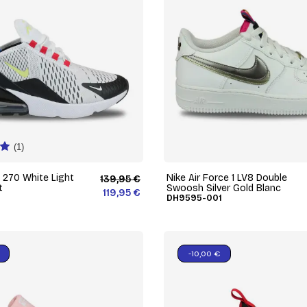
(1)
x 270 White Light
Nike Air Force 1 LV8 Double
139,95 €
t
Swoosh Silver Gold Blanc
119,95 €
DH9595-001
-10,00 €