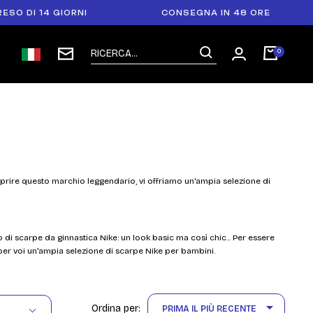
 14 GIORNI
CONSEGNA IN 48 ORE
P
oprire questo marchio leggendario, vi offriamo un'ampia selezione di
o di scarpe da ginnastica Nike: un look basic ma così chic... Per essere
er voi un'ampia selezione di scarpe Nike per bambini.

Ordina per:
PRIMA IL PIÙ RECENTE