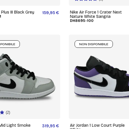
 Plus III Black Grey
Nike Air Force 1 Crater Next
159,95 €
1
Nature White Sangria
DH8695-100
PONIBILE
NON DISPONIBILE
(2)
 Mid Light Smoke
Air Jordan 1 Low Court Purple
319,95 €