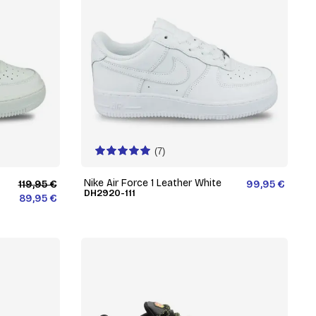
(7)
Nike Air Force 1 Leather White
119,95 €
99,95 €
DH2920-111
89,95 €