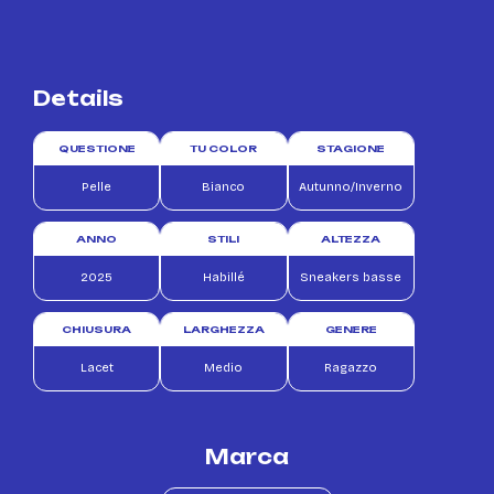
Details
QUESTIONE
TU COLOR
STAGIONE
Pelle
Bianco
Autunno/Inverno
ANNO
STILI
ALTEZZA
2025
Habillé
Sneakers basse
CHIUSURA
LARGHEZZA
GENERE
Lacet
Medio
Ragazzo
Marca