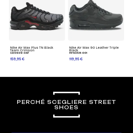
Nike Air Max Plus TN Black
Nike Air Max 90 Leather Triple
Team Crimson
Black
CD0609-047
HF6358-001
159,95 €
119,95 €
PERCHÉ SCEGLIERE STREET
SHOES