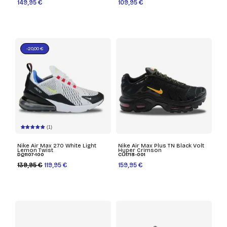
149,95 €
109,95 €
-20,00 €
(1)
Nike Air Max 270 White Light
Nike Air Max Plus TN Black Volt
Lemon Twist
Hyper Crimson
DQ1107-100
CU1718-001
139,95 €
119,95 €
159,95 €