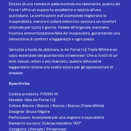
Dotata di una tomaia in pelle morbida ma resistente, questa Air
Force 1 offre un supporto eccellente e resiste all'uso
quotidiano. Le perforazioni sull'avampiede migliorano la
traspirabilità, mentre il collare imbottito assicura un comfort
ottimale per tutto il giorno. Fedele all'originale, mantiene
l'iconica ammortizzazione Nike Air incapsulata, garantendo una
sensazione di comfort e leggerezza a ogni passo.
Versatile e facile da abbinare, la Air Force 1 LE Triple White è un
capo essenziale del guardaroba streetwear. Che si tratti di un
look casual, urban o più ricercato, questa silhouette
leggendaria rimane una scelta sicura per gli appassionati di
sneaker.
Specifiche
Codice prodotto: FV5951-111
Modello: Nike Air Force 1 LE
Colore: Bianco / Bianco / Bianco / Bianco (Triple White)
Designer: Bruce Kilgore
Perforazioni: Avampiede per una migliore traspirabilità
Elemento sui lacci: Dubrae metallico "AF1"
Categoria: Lifestyle / Streetwear