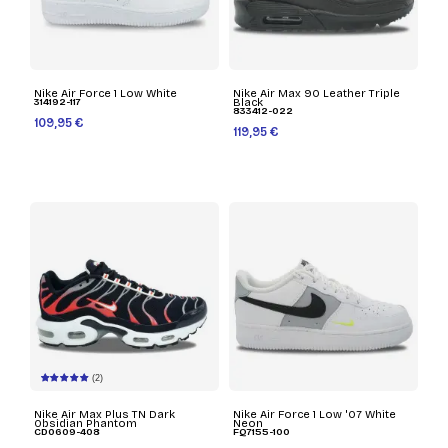
Nike Air Force 1 Low White
Nike Air Max 90 Leather Triple
314192-117
Black
833412-022
109,95 €
119,95 €
(2)
Nike Air Max Plus TN Dark
Nike Air Force 1 Low '07 White
Obsidian Phantom
Neon
CD0609-408
FQ7155-100