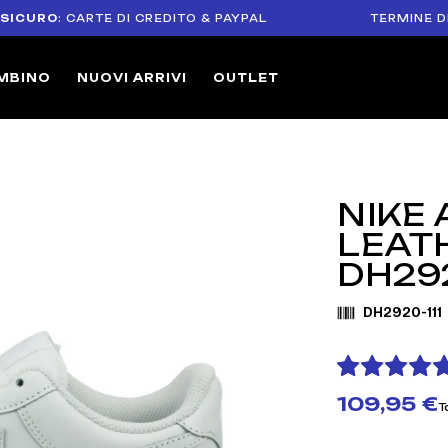
RO
: CARTE DI CREDITO & PAYPAL
TERMINE DI RESO 
MBINO
NUOVI ARRIVI
OUTLET
NIKE 
LEAT
DH292
DH2920-111
109,95 €
T