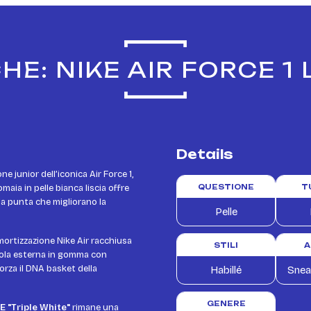
HE: NIKE AIR FORCE 1
Details
ne junior dell’iconica Air Force 1,
maia in pelle bianca liscia offre
QUESTIONE
T
la punta che migliorano la
Pelle
mortizzazione Nike Air racchiusa
STILI
A
uola esterna in gomma con
orza il DNA basket della
Habillé
Snea
GENERE
LE "Triple White"
rimane una