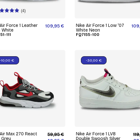
(4)
Air Force 1 Leather
Nike Air Force 1 Low '07
109,95 €
109
e White
White Neon
51-111
FQ7155-100
-10,00 €
-30,00 €
 Air Max 270 React
Nike Air Force 1 LV8
59,95 €
119
 Grey
Double Swoosh Silver