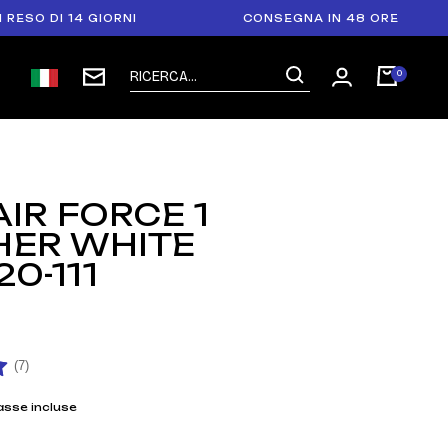
DI 14 GIORNI
CONSEGNA IN 48 ORE
AIR FORCE 1
HER WHITE
0-111
(7)
asse incluse