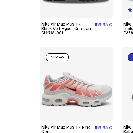
Nike Air Max Plus TN
Nike 
159,95 €
Black Volt Hyper Crimson
Tripl
CU1718-001
FV59
NUOVO
Nike Air Max Plus TN Pink
Nike
159,95 €
Coral
Baby