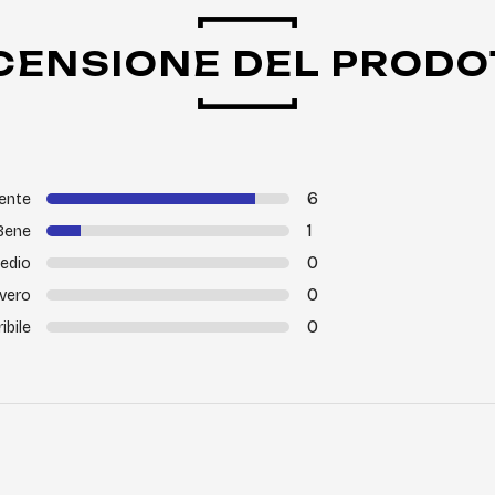
CENSIONE DEL PRODO
6
lente
1
Bene
0
edio
0
vero
0
ribile