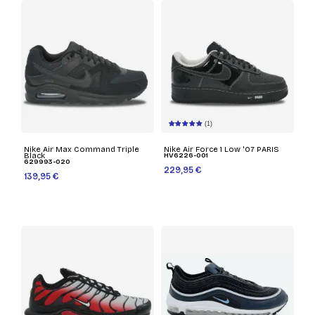
(1)
Nike Air Max Command Triple
Nike Air Force 1 Low '07 PARIS
Black
HV6226-001
629993-020
229,95 €
139,95 €