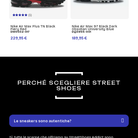
(1)
Nike Air Max Plus TN Black
Nike Air Max 97 Black Dark
Fiery Red
Obsidian University Blue
DM0032-017
DQ3955-001
229,95 €
189,95 €
PERCHÉ SCEGLIERE STREET
SHOES
Le sneakers sono autentiche?
Sì, tutte le scarpe che offriamo su StreetShoes Addict sono