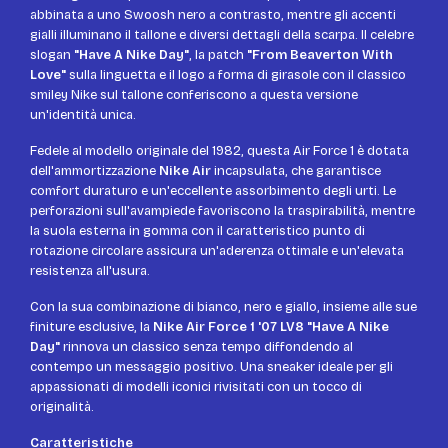
abbinata a uno Swoosh nero a contrasto, mentre gli accenti
gialli illuminano il tallone e diversi dettagli della scarpa. Il celebre
slogan
"Have A Nike Day"
, la patch
"From Beaverton With
Love"
sulla linguetta e il logo a forma di girasole con il classico
smiley Nike sul tallone conferiscono a questa versione
un'identità unica.
Fedele al modello originale del 1982, questa Air Force 1 è dotata
dell'ammortizzazione
Nike Air
incapsulata, che garantisce
comfort duraturo e un'eccellente assorbimento degli urti. Le
perforazioni sull'avampiede favoriscono la traspirabilità, mentre
la suola esterna in gomma con il caratteristico punto di
rotazione circolare assicura un'aderenza ottimale e un'elevata
resistenza all'usura.
Con la sua combinazione di bianco, nero e giallo, insieme alle sue
finiture esclusive, la
Nike Air Force 1 '07 LV8 "Have A Nike
Day"
rinnova un classico senza tempo diffondendo al
contempo un messaggio positivo. Una sneaker ideale per gli
appassionati di modelli iconici rivisitati con un tocco di
originalità.
Caratteristiche