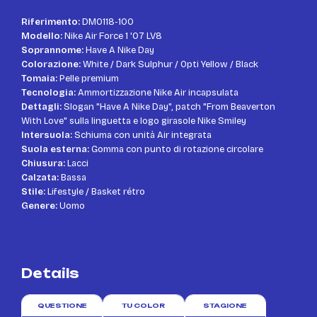
Riferimento:
DM0118-100
Modello:
Nike Air Force 1 '07 LV8
Soprannome:
Have A Nike Day
Colorazione:
White / Dark Sulphur / Opti Yellow / Black
Tomaia:
Pelle premium
Tecnologia:
Ammortizzazione Nike Air incapsulata
Dettagli:
Slogan "Have A Nike Day", patch "From Beaverton
With Love" sulla linguetta e logo girasole Nike Smiley
Intersuola:
Schiuma con unità Air integrata
Suola esterna:
Gomma con punto di rotazione circolare
Chiusura:
Lacci
Calzata:
Bassa
Stile:
Lifestyle / Basket rétro
Genere:
Uomo
Details
QUESTIONE
TU COLOR
STAGIONE