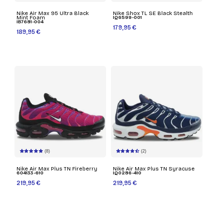
Nike Air Max 95 Ultra Black
Nike Shox TL SE Black Stealth
Mint Foam
IQ6599-001
IB7681-004
179,95 €
189,95 €
(8)
(2)
Nike Air Max Plus TN Fireberry
Nike Air Max Plus TN Syracuse
604133-610
IQ0286-410
219,95 €
219,95 €