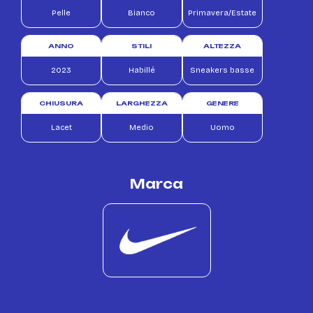
Pelle
Bianco
Primavera/Estate
ANNO
STILI
ALTEZZA
2023
Habillé
Sneakers basse
CHIUSURA
LARGHEZZA
GENERE
Lacet
Medio
Uomo
Marca