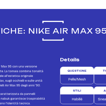
ICHE: NIKE AIR MAX 9
Details
ir Max 95 con una versione
ette. La tomaia combina tonalità
QUESTIONE
T
e all'estetica originale
Pelle/Mesh
x, sugli occhielli e sulle unità
lli Air Max 95 degli anni '90.
STILI
A
caratterizzata da pannelli
e nabuk garantisce traspirabilità
Habillé
Snea
ano l'identità tecnica.