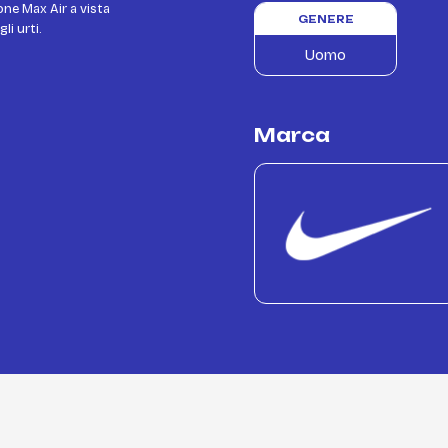
one Max Air a vista
GENERE
li urti.
Uomo
Marca