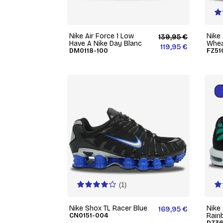
Nike Air Force 1 Low
Nike
139,95 €
Have A Nike Day Blanc
Whe
119,95 €
DM0118-100
FZ51
(1)
Nike Shox TL Racer Blue
Nike
169,95 €
CN0151-004
Rain