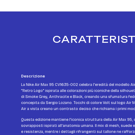
CARATTERIST
Descrizione
La Nike Air Max 95 CV1635-002 celebra l'eredità del modello A
"Retro Logo" ispirata alle colorazioni più iconiche della silhou
di Smoke Grey, Anthracite e Black, creando una sfumatura fedel
concepita da Sergio Lozano. Tocchi di colore Volt sul logo Air Ma
Air a vista creano un contrasto deciso che richiama i primi mode
Questa edizione mantiene l'iconica struttura della Air Max 95, 
sovrapposti ispirati all'anatomia umana. Il mix di mesh, suede 
e resistenza, mentre i dettagli rifrangenti sul tallone ne rafforz