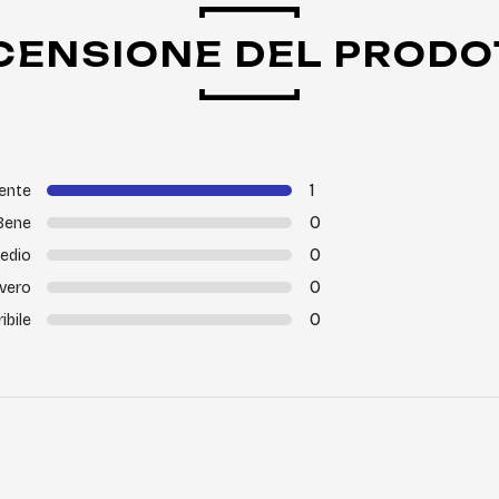
CENSIONE DEL PRODO
1
lente
0
Bene
0
edio
0
vero
0
ribile