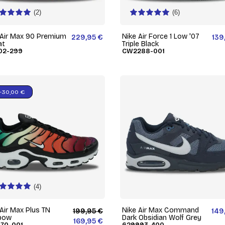
(2)
(6)
 Air Max 90 Premium
Nike Air Force 1 Low '07
229,95 €
139
at
Triple Black
02-299
CW2288-001
-30,00 €
(4)
 Air Max Plus TN
Nike Air Max Command
199,95 €
149
bow
Dark Obsidian Wolf Grey
169,95 €