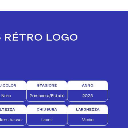
5 RÉTRO LOGO
U COLOR
STAGIONE
ANNO
Nero
Primavera/Estate
2025
LTEZZA
CHIUSURA
LARGHEZZA
kers basse
Lacet
Medio