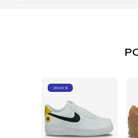
P
-20,00 €