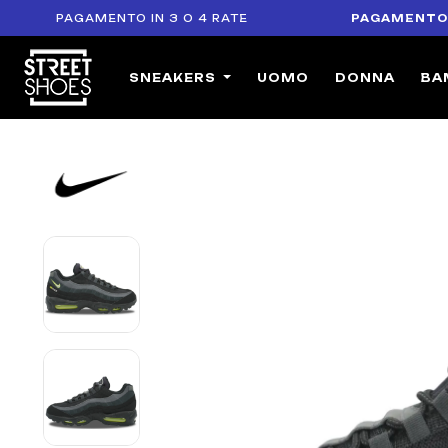
PAGAMENTO IN 3 O 4 RATE
PAGAMENTO SICUR
SNEAKERS
UOMO
DONNA
BA