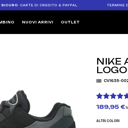
O
: CARTE DI CREDITO & PAYPAL
TERMINE DI RESO 
MBINO
NUOVI ARRIVI
OUTLET
NIKE 
LOGO
CV1635-00
189,95 €
T
ALTRI COLORI