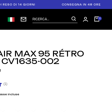
DI 14 GIORNI
CONSEGNA IN 48 ORE
AIR MAX 95 RÉTRO
 CV1635-002
2
(1)
asse incluse