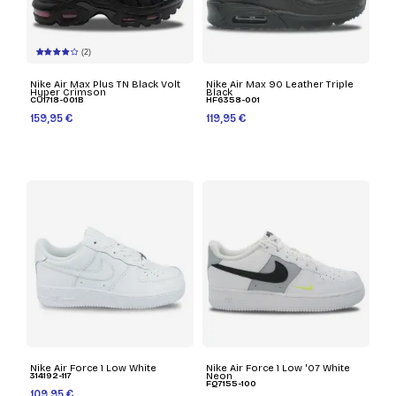
(2)
Nike Air Max Plus TN Black Volt
Nike Air Max 90 Leather Triple
Hyper Crimson
Black
CU1718-001B
HF6358-001
159,95 €
119,95 €
Nike Air Force 1 Low White
Nike Air Force 1 Low '07 White
314192-117
Neon
FQ7155-100
109,95 €