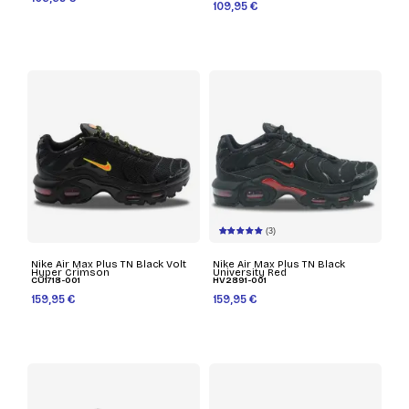
109,95 €
(3)
Nike Air Max Plus TN Black Volt
Nike Air Max Plus TN Black
Hyper Crimson
University Red
CU1718-001
HV2891-001
159,95 €
159,95 €