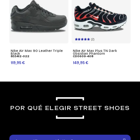
(2)
Nike Air Max 90 Leather Triple
Nike Air Max Plus TN Dark
Black
Obsidian Phantom
833412-022
CD0609-408
119,95 €
149,95 €
POR QUÉ ELEGIR STREET SHOES