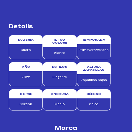
Details
MATERIA
IL TUO
TEMPORADA
COLORE
Cuero
Primavera/Verano
Blanco
AÑO
ESTILOS
ALTURA
ZAPATILLAS
2022
Elegante
Zapatillas bajas
CIERRE
ANCHURA
GÉNERO
Cordón
Medio
Chico
Marca