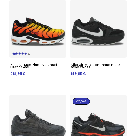
(5)
Nike Air Max Plus TN Sunset
Nike Air Max Command Black
HF0552-001
629993-032
219,95 €
149,95 €
-20,00 €