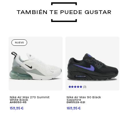
TAMBIÉN TE PUEDE GUSTAR
NUEVO
(3)
Nike Air Max 270 Summit
Nike Air Max 90 Black
White Black
Sapphire
AH8050-115
DM0029-021
159,95 €
169,95 €