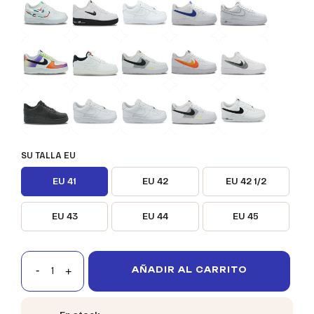
SU TALLA EU
EU 41
EU 42
EU 42 1/2
EU 43
EU 44
EU 45
AÑADIR AL CARRITO