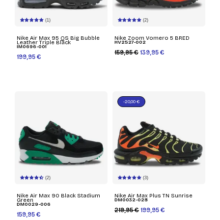
(1)
(2)
Nike Air Max 95 QS Big Bubble
Nike Zoom Vomero 5 BRED
Leather Triple Black
HV2527-002
IM0696-001
159,95 €
139,95 €
199,95 €
-20,00 €
(2)
(3)
Nike Air Max 90 Black Stadium
Nike Air Max Plus TN Sunrise
Green
DM0032-028
DM0029-006
219,95 €
199,95 €
159,95 €