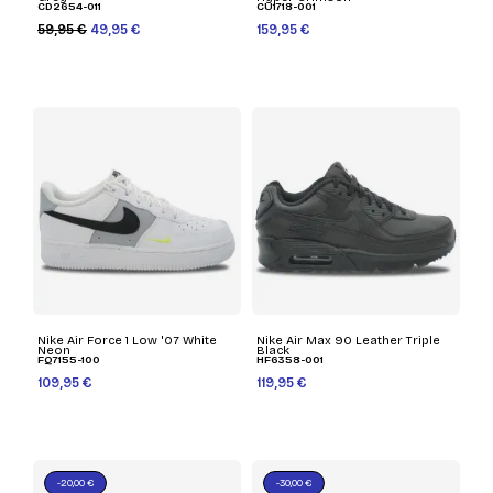
CD2654-011
CU1718-001
59,95 €
49,95 €
159,95 €
Nike Air Force 1 Low '07 White
Nike Air Max 90 Leather Triple
Neon
Black
FQ7155-100
HF6358-001
109,95 €
119,95 €
-20,00 €
-30,00 €