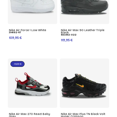
Nike Air Force 1 Low White
Nike Air Max 90 Leather Triple
314192-117
Black
833412-022
109,95 €
119,95 €
-10,00 €
Nike Air Max 270 React Baby
Nike Air Max Plus TN Black Volt
Grey
Hyper Crimson