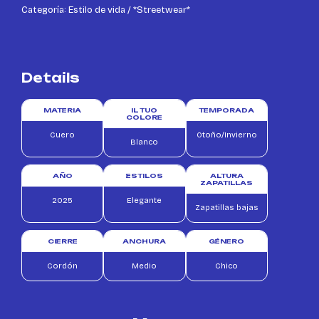
Categoría: Estilo de vida / *Streetwear*
Details
MATERIA
IL TUO
TEMPORADA
COLORE
Cuero
Otoño/Invierno
Blanco
AÑO
ESTILOS
ALTURA
ZAPATILLAS
2025
Elegante
Zapatillas bajas
CIERRE
ANCHURA
GÉNERO
Cordón
Medio
Chico