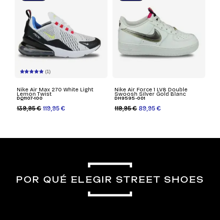
(1)
Nike Air Max 270 White Light
Nike Air Force 1 LV8 Double
Lemon Twist
Swoosh Silver Gold Blanc
DQ1107-100
DH9595-001
139,95 €
119,95 €
119,95 €
89,95 €
POR QUÉ ELEGIR STREET SHOES