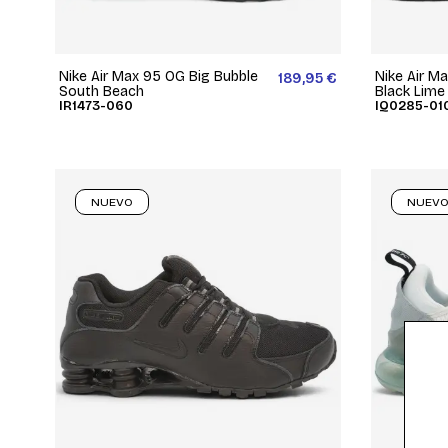
Nike Air Max 95 OG Big Bubble
Nike Air M
189,95 €
South Beach
Black Lime
IR1473-060
IQ0285-01
NUEVO
NUEV