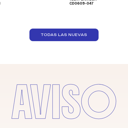
1
CD0609-047
TODAS LAS NUEVAS
AVISO