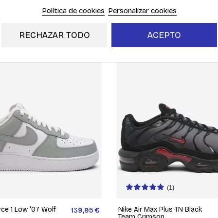
Política de cookies
Personalizar cookies
ax 270 Summit White
Nike Air Max Plus TN Pink Coral
159,95 €
CD0609-115
5
RECHAZAR TODO
ACEPTO
(1)
rce 1 Low '07 Wolf
Nike Air Max Plus TN Black
139,95 €
Team Crimson