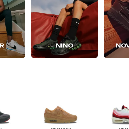
R
NINO
NO