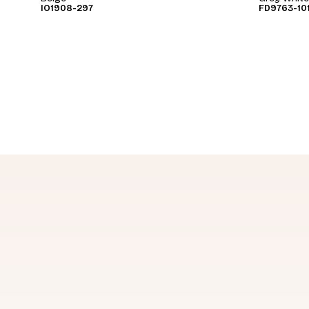
IO1908-297
FD9763-10