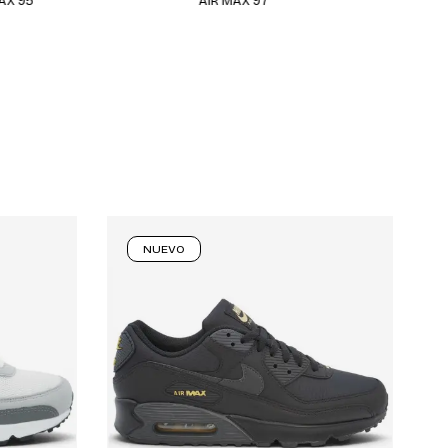
5
AIR MAX 97
SHO
NUEVO