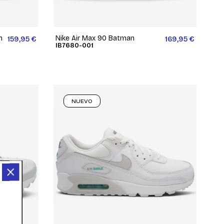
m
Nike Air Max 90 Batman
159,95 €
169,95 €
IB7680-001
NUEVO