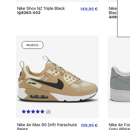
Nike Shox NZ Triple Black
Nike Air M
149,95 €
IQ8263-002
Black
AH8050-11
NUEVO
(2)
Nike Air Max 90 Drift Parachute
Nike Air Fo
159,95 €
Beige
Grey White