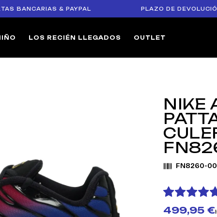
ANCARIAS & PAYPAL
PLAZO DE DEVOLUCIÓN DE 1
NIÑO
LOS RECIÉN LLEGADOS
OUTLET
NIKE 
PATT
CULE
FN82
FN8260-00
499,95 €