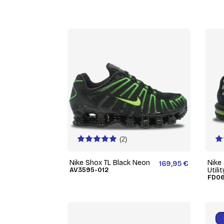
(2)
Nike Shox TL Black Neon
Nike
169,95 €
AV3595-012
Utili
FD0