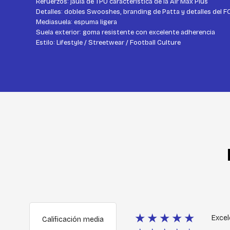
Refuerzos: jaula de TPU característica de la Air Max Plus
Detalles: dobles Swooshes, branding de Patta y detalles del F
Mediasuela: espuma ligera
Suela exterior: goma resistente con excelente adherencia
Estilo: Lifestyle / Streetwear / Football Culture
★★★★★
Excel
Calificación media