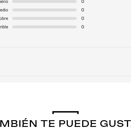
0
ueno
0
edio
0
obre
0
rible
MBIÉN TE PUEDE GUS