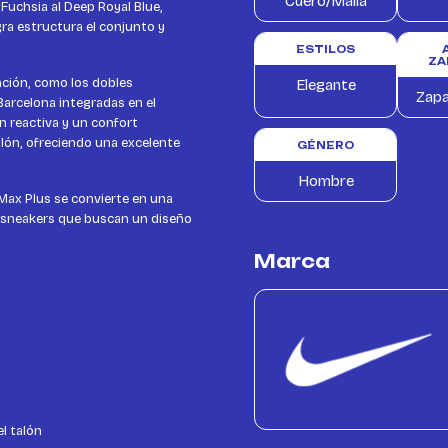
Cuero/Malla
Fuchsia al Deep Royal Blue,
gra estructura el conjunto y
ESTILOS
ZA
ación, como los dobles
Elegante
Zapa
 Barcelona integradas en el
n reactiva y un confort
talón, ofreciendo una excelente
GÉNERO
Hombre
r Max Plus se convierte en una
s sneakers que buscan un diseño
Marca
el talón