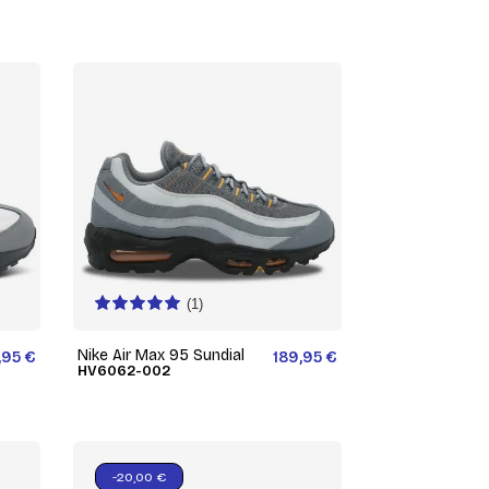
(1)
Nike Air Max 95 Sundial
,95 €
189,95 €
HV6062-002
-20,00 €