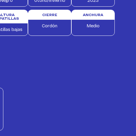
Negro
Otoño/Invierno
2023
ALTURA
CIERRE
ANCHURA
PATILLAS
Cordón
Medio
tillas bajas