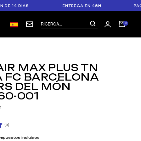
4 DÍAS
ENTREGA EN 48H
PAGO EN 
AIR MAX PLUS TN
A FC BARCELONA
RS DEL MÓN
60-001
1
(5)
Impuestos incluidos