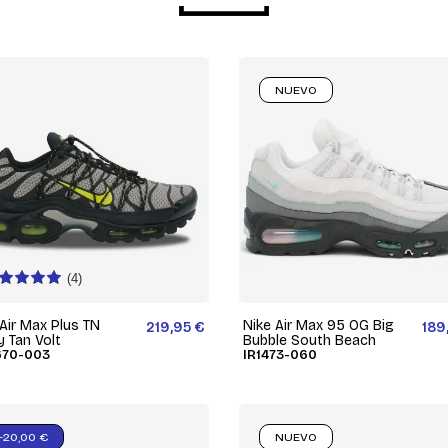
NUEVO
(4)
 Air Max Plus TN
Nike Air Max 95 OG Big
219,95 €
189
ty Tan Volt
Bubble South Beach
670-003
IR1473-060
-20,00 €
NUEVO