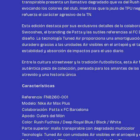
transpirable presenta un llamativo degradado que va del Rush 
evocando los colores del club, mientras que la jaula de TPU ne
refuerza el carácter agresivo de la TN.
Esta edición destaca por sus exclusivos detalles de la colabor
Swooshes, el branding de Patta y las sutiles referencias al FC
diseño. La tecnología Tuned Air proporciona una amortiguació
duradero gracias a las unidades Air visibles en el antepié y el 
estabilidad y absorción de impactos para el uso diario.
Entre la cultura streetwear y la tradición futbolística, esta Ai
auténtica pieza de colección, pensada para los amantes de la
atrevido y una historia única.
Características
Referencia: FN8260-001
Modelo: Nike Air Max Plus
Colaboración: Patta x FC Barcelona
Apodo: Culers del Món
Color: Rush Fuchsia / Deep Royal Blue / Black / White
Parte superior: malla transpirable con degradado multicolor
Tecnología: Tuned Air con unidades Air visibles en el antepié y 