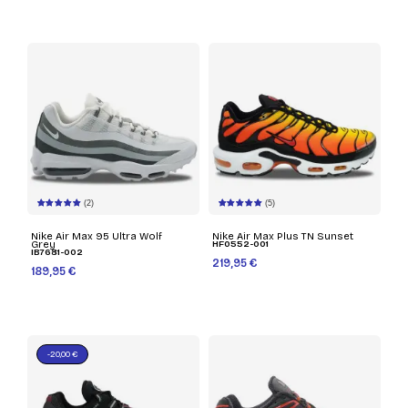
(2)
(5)
Nike Air Max 95 Ultra Wolf
Nike Air Max Plus TN Sunset
Grey
HF0552-001
IB7681-002
219,95 €
189,95 €
-20,00 €