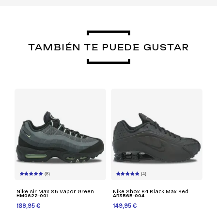
TAMBIÉN TE PUEDE GUSTAR
(8)
(4)
Nike Air Max 95 Vapor Green
Nike Shox R4 Black Max Red
HM0622-001
AR3565-004
189,95 €
149,95 €