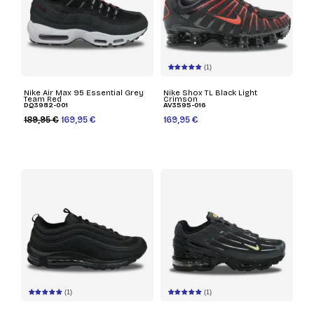
(1)
Nike Air Max 95 Essential Grey
Nike Shox TL Black Light
Team Red
Crimson
DQ3982-001
AV3595-016
189,95 €
169,95 €
169,95 €
(1)
(1)