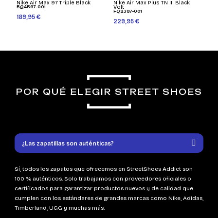
Nike Air Max 97 Triple Black
Nike Air Max Plus TN III Black
BQ4567-001
Volt
FQ2387-001
189,95 €
229,95 €
POR QUÉ ELEGIR STREET SHOES
¿Las zapatillas son auténticas?
Sí, todos los zapatos que ofrecemos en StreetShoes Addict son
100 % auténticos. Solo trabajamos con proveedores oficiales o
certificados para garantizar productos nuevos y de calidad que
cumplen con los estándares de grandes marcas como Nike, Adidas,
Timberland, UGG y muchas más.