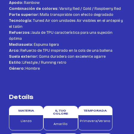
Apodo:
Rainbow
Combinación de colores:
Varsity Red / Gold / Raspberry Red
Parte superior:
Malla transpirable con efecto degradado
Tecnología:
Tuned Air con unidades Air visibles en el antepié y
el talón
Refuerzos:
Jaula de TPU característica para una sujeción
óptima
Mediasuela:
Espuma ligera
Arco:
Refuerzo de TPU inspirado en la cola de una ballena
Suela exterior:
Goma duradera con excelente agarre
Estilo:
Lifestyle / Running retro
Género:
Hombre
Details
MATERIA
IL TUO
TEMPORADA
COLORE
Lienzo
Primavera/Verano
Amarillo