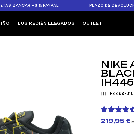
ANCARIAS & PAYPAL
PLAZO DE DEVOLUCIÓN DE 14
NIÑO
LOS RECIÉN LLEGADOS
OUTLET
NIKE 
BLAC
IH445
IH4459-010
219,95 €
I