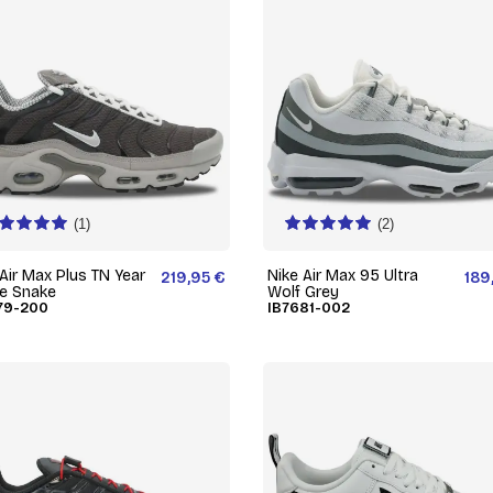
(1)
(2)
Air Max Plus TN Year
Nike Air Max 95 Ultra
219,95 €
189
he Snake
Wolf Grey
79-200
IB7681-002