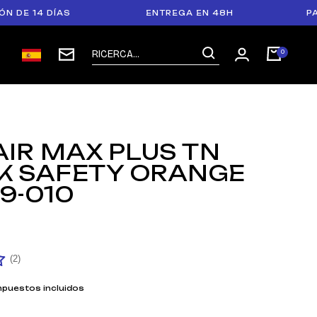
 DÍAS
ENTREGA EN 48H
PAGO EN 3
AIR MAX PLUS TN
K SAFETY ORANGE
9-010
(2)
mpuestos incluidos