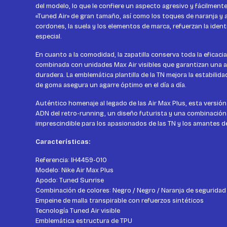
del modelo, lo que le confiere un aspecto agresivo y fácilmente
«Tuned Air» de gran tamaño, así como los toques de naranja y a
cordones, la suela y los elementos de marca, refuerzan la ident
especial.
En cuanto a la comodidad, la zapatilla conserva toda la eficacia
combinada con unidades Max Air visibles que garantizan una a
duradera. La emblemática plantilla de la TN mejora la estabilida
de goma asegura un agarre óptimo en el día a día.
Auténtico homenaje al legado de las Air Max Plus, esta versió
ADN del retro-running, un diseño futurista y una combinación 
imprescindible para los apasionados de las TN y los amantes de 
Características:
Referencia: IH4459-010
Modelo: Nike Air Max Plus
Apodo: Tuned Sunrise
Combinación de colores: Negro / Negro / Naranja de seguridad
Empeine de malla transpirable con refuerzos sintéticos
Tecnología Tuned Air visible
Emblemática estructura de TPU