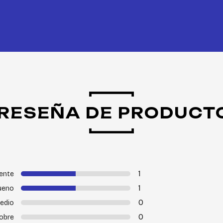
RESEÑA DE PRODUCT
1
ente
1
ueno
0
edio
0
obre