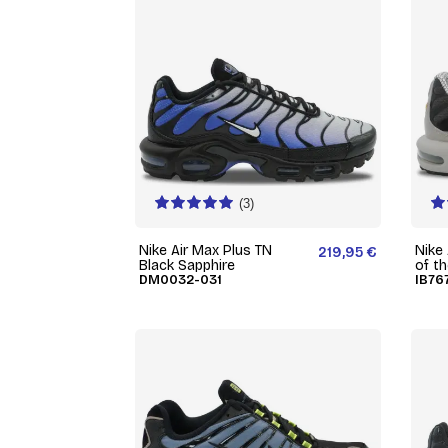
(3)
Nike Air Max Plus TN
Nike 
219,95 €
Black Sapphire
of t
DM0032-031
IB76