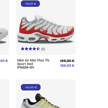
-10,00 €
(6)
Nike Air Max Plus TN
,95 €
199,95 €
Sport Red
189,95 €
IF6224-101
-20,00 €