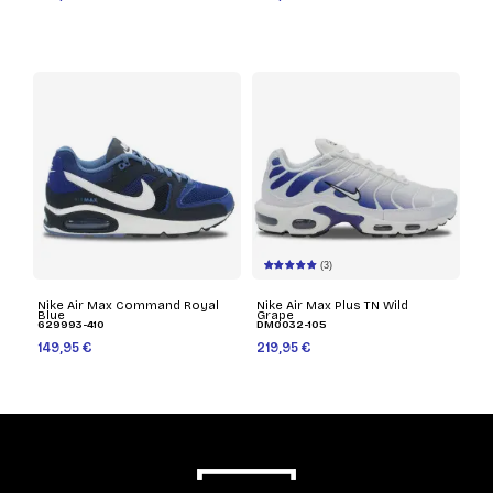
(3)
Nike Air Max Command Royal
Nike Air Max Plus TN Wild
Blue
Grape
629993-410
DM0032-105
149,95 €
219,95 €