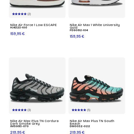
(2)
Nike Air Force 1 Low ESCAPE
Nike Air Max 1 White University
HJ4323-100
Gold
FD9082-104
159,95 €
159,95 €
(3)
(5)
Nike Air Max Plus TN Cordura
Nike Air Max Plus TN South
Dark Smoke Grey
Beach
IM5983-070
DM0032-022
219,95 €
219,95 €