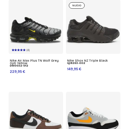
NUEVO
(4)
Nike Air Max Plus TN Wolf Grey
Nike Shox NZ Triple Black
Opti Yellow
IQ8263-002
DM0032-012
149,95 €
229,95 €