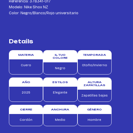
Referencia: 378341-017
Modelo: Nike Shox NZ
Color: Negro/Blanco/Rojo universitario
Details
MATERIA
IL TUO
TEMPORADA
COLORE
Cuero
Otoño/Invierno
Negro
AÑO
ESTILOS
ALTURA
ZAPATILLAS
2025
Elegante
Zapatillas bajas
CIERRE
ANCHURA
GÉNERO
Cordón
Medio
Hombre