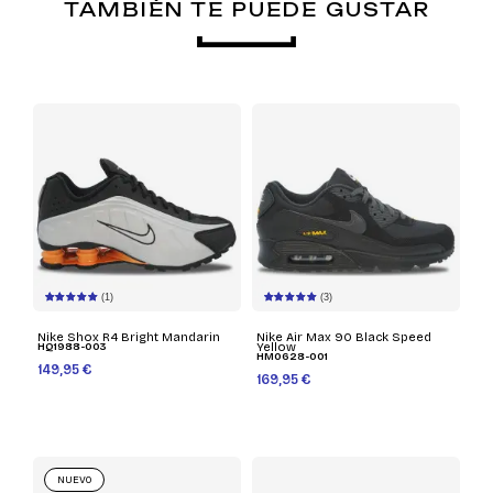
TAMBIÉN TE PUEDE GUSTAR
(1)
(3)
Nike Shox R4 Bright Mandarin
Nike Air Max 90 Black Speed
HQ1988-003
Yellow
HM0628-001
149,95 €
169,95 €
NUEVO