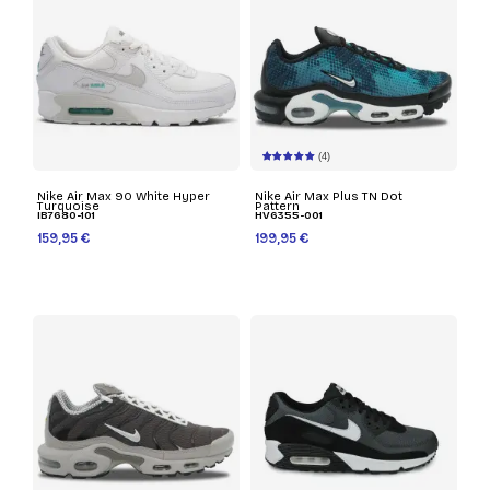
(4)
Nike Air Max 90 White Hyper
Nike Air Max Plus TN Dot
Turquoise
Pattern
IB7680-101
HV6355-001
159,95 €
199,95 €