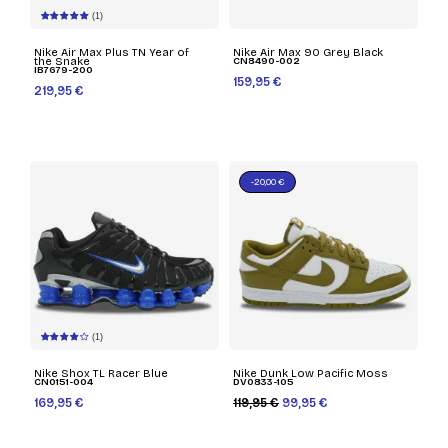
(1)
Nike Air Max Plus TN Year of
Nike Air Max 90 Grey Black
the Snake
CN8490-002
IB7679-200
159,95 €
219,95 €
-20,00 €
(1)
Nike Shox TL Racer Blue
Nike Dunk Low Pacific Moss
CN0151-004
DV0833-105
169,95 €
119,95 €
99,95 €