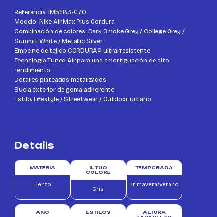
Referencia: IM5983-070
Modelo: Nike Air Max Plus Cordura
Combinación de colores: Dark Smoke Grey / College Grey /
Summit White / Metallic Silver
Empeine de tejido CORDURA® ultrarresistente
Tecnología Tuned Air para una amortiguación de alto
rendimiento
Detalles plateados metalizados
Suela exterior de goma adherente
Estilo: Lifestyle / Streetwear / Outdoor urbano
Details
MATERIA
IL TUO
TEMPORADA
COLORE
Lienzo
Primavera/Verano
Gris
AÑO
ESTILOS
ALTURA
ZAPATILLAS