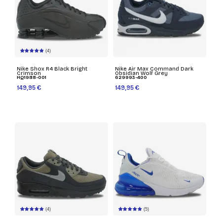
(4)
Nike Shox R4 Black Bright
Nike Air Max Command Dark
Crimson
Obsidian Wolf Grey
HQ1988-001
629993-400
149,95 €
149,95 €
(4)
(5)