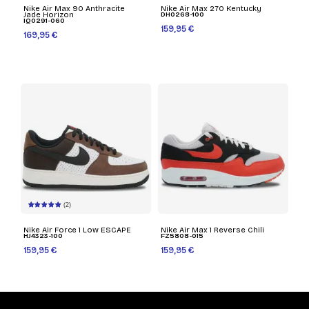
Nike Air Max 90 Anthracite
Nike Air Max 270 Kentucky
Jade Horizon
DH0268-100
IQ0291-060
159,95 €
169,95 €
(2)
Nike Air Force 1 Low ESCAPE
Nike Air Max 1 Reverse Chili
HJ4323-100
FZ5808-015
159,95 €
159,95 €