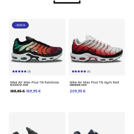
-30,00 €
(4)
(4)
Nike Air Max Plus TN Rainbow
Nike Air Max Plus TN Gym Red
DZ3670-001
HM9611-100
199,95 €
169,95 €
209,95 €