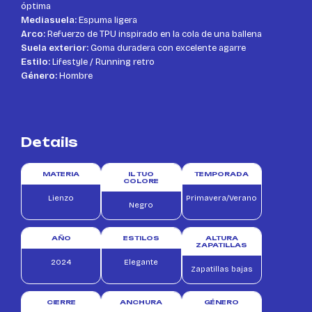
óptima
Mediasuela:
Espuma ligera
Arco:
Refuerzo de TPU inspirado en la cola de una ballena
Suela exterior:
Goma duradera con excelente agarre
Estilo:
Lifestyle / Running retro
Género:
Hombre
Details
MATERIA
IL TUO
TEMPORADA
COLORE
Lienzo
Primavera/Verano
Negro
AÑO
ESTILOS
ALTURA
ZAPATILLAS
2024
Elegante
Zapatillas bajas
CIERRE
ANCHURA
GÉNERO