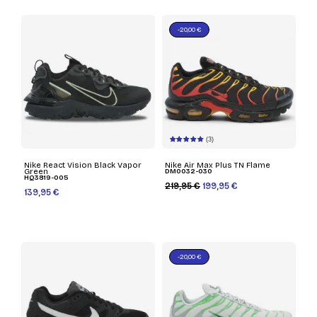
-20,00 €
(3)
Nike React Vision Black Vapor
Nike Air Max Plus TN Flame
Green
DM0032-030
HQ3819-005
219,95 €
199,95 €
139,95 €
-20,00 €