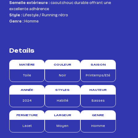
Semelle extérieure :
caoutchouc durable offrant une
excellente adhérence
Style :
Lifestyle / Running rétro
Genre :
Homme
Details
MATIÈRE
COULEUR
SAISON
Toile
Noir
Printemps/Eté
ANNÉE
STYLES
HAUTEUR
2024
Habillé
Basses
FERMETURE
LARGEUR
GENRE
Lacet
Moyen
Homme