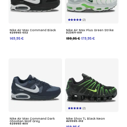
(2)
Nike Air Max Command Black
Nike Air Max Plus Green Strike
629993-032
DZ3671-001
149,95 €
199,95 €
179,95 €
(2)
Nike Air Max Command Dark
Nike Shox TL Black Neon
Obsidian Wolf Grey
AV3595-012
629993-400