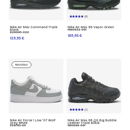
(8)
Nike Air Max Command Triple
Nike Air Max 95 Vapor Green
Black
HM0622-001
629993-020
189,95 €
139,95 €
NOUVEAU
(1)
Nike Air Force 1 Low '07 Wolf
Nike Air Max 95 QS Big Bubble
Grey White
Leather Triple Black
FD9763-101
IM0696-001