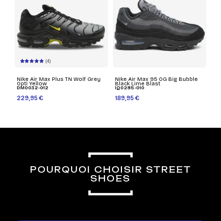
(4)
Nike Air Max Plus TN Wolf Grey
Nike Air Max 95 OG Big Bubble
Opti Yellow
Black Lime Blast
DM0032-012
IQ0285-010
229,95 €
189,95 €
POURQUOI CHOISIR STREET
SHOES