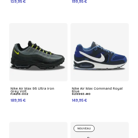
139,95 €
199,95 €
Nike Air Max 95 Ultra Iron
Nike Air Max Command Royal
Grey Volt
Blue
FJ4216-002
629993-410
189,95 €
149,95 €
NOUVEAU