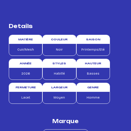
Details
MATIÈRE
COULEUR
SAISON
Cuir/Mesh
Noir
Printemps/Eté
ANNÉE
STYLES
HAUTEUR
2026
Habillé
Basses
FERMETURE
LARGEUR
GENRE
Lacet
Moyen
Homme
Marque