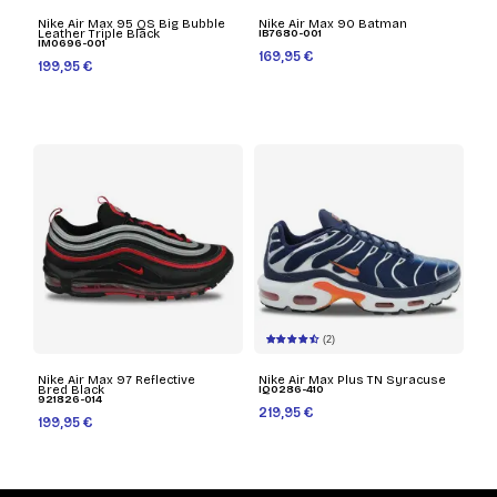
Nike Air Max 95 QS Big Bubble
Nike Air Max 90 Batman
Leather Triple Black
IB7680-001
IM0696-001
169,95 €
199,95 €
(2)
Nike Air Max 97 Reflective
Nike Air Max Plus TN Syracuse
Bred Black
IQ0286-410
921826-014
219,95 €
199,95 €