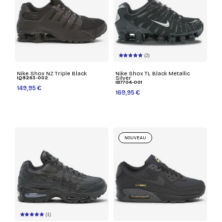
(2)
Nike Shox NZ Triple Black
Nike Shox TL Black Metallic
IQ8263-002
Silver
IB7704-001
149,95 €
169,95 €
NOUVEAU
(1)