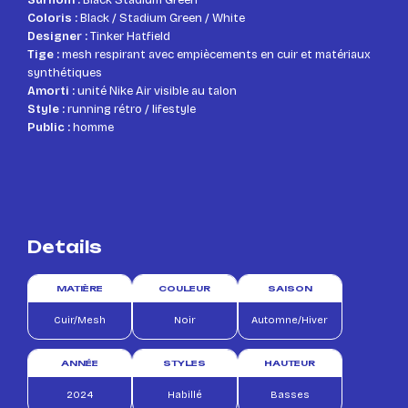
Coloris :
Black / Stadium Green / White
Designer :
Tinker Hatfield
Tige :
mesh respirant avec empiècements en cuir et matériaux
synthétiques
Amorti :
unité Nike Air visible au talon
Style :
running rétro / lifestyle
Public :
homme
Details
MATIÈRE
COULEUR
SAISON
Cuir/Mesh
Noir
Automne/Hiver
ANNÉE
STYLES
HAUTEUR
2024
Habillé
Basses