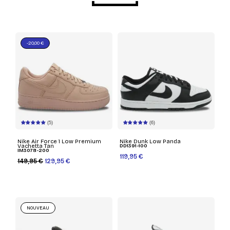
-20,00 €
(5)
(6)
Nike Air Force 1 Low Premium
Nike Dunk Low Panda
Vachetta Tan
DD1391-100
IM3078-200
119,95 €
149,95 €
129,95 €
NOUVEAU