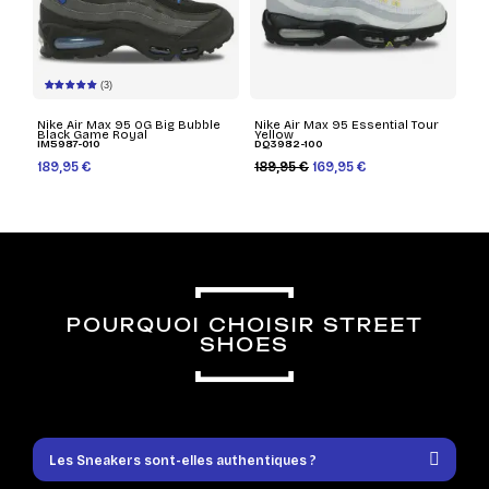
(3)
Nike Air Max 95 OG Big Bubble
Nike Air Max 95 Essential Tour
Black Game Royal
Yellow
IM5987-010
DQ3982-100
189,95 €
189,95 €
169,95 €
POURQUOI CHOISIR STREET
SHOES
Les Sneakers sont-elles authentiques ?