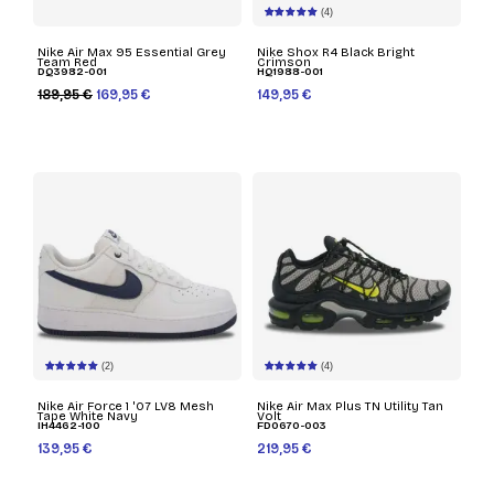
(4)
Nike Air Max 95 Essential Grey
Nike Shox R4 Black Bright
Team Red
Crimson
DQ3982-001
HQ1988-001
189,95 €
169,95 €
149,95 €
(2)
(4)
Nike Air Force 1 '07 LV8 Mesh
Nike Air Max Plus TN Utility Tan
Tape White Navy
Volt
IH4462-100
FD0670-003
139,95 €
219,95 €