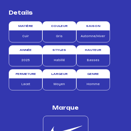
Details
MATIÈRE
COULEUR
SAISON
Cuir
Gris
Automne/Hiver
ANNÉE
STYLES
HAUTEUR
2025
Habillé
Basses
FERMETURE
LARGEUR
GENRE
Lacet
Moyen
Homme
Marque