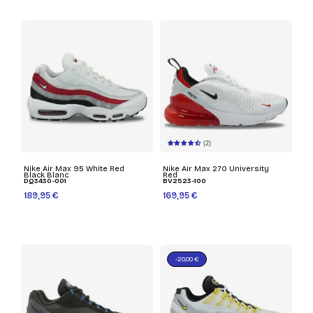
(2)
Nike Air Max 95 White Red
Nike Air Max 270 University
Black Blanc
Red
DQ3430-001
BV2523-100
189,95 €
169,95 €
-20,00 €