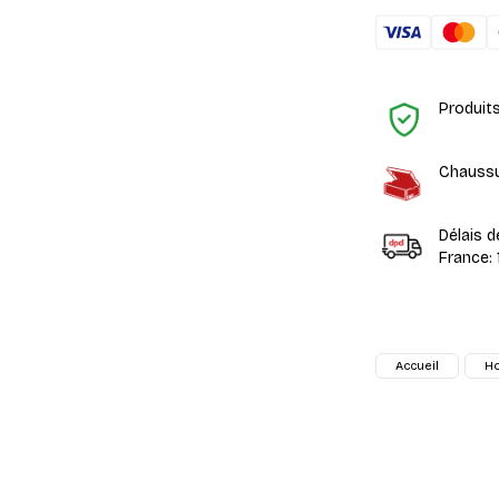
Produit
Chaussu
Délais d
France: 
Accueil
H