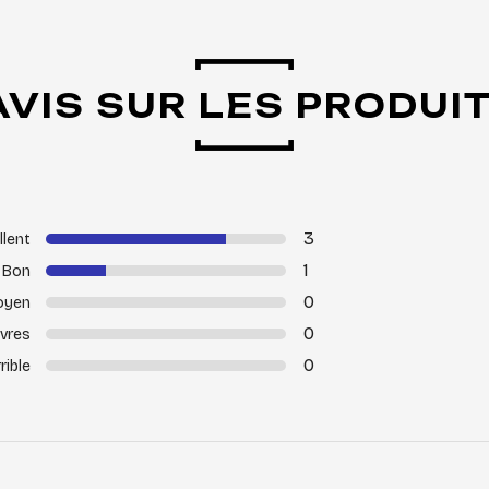
AVIS SUR LES PRODUI
3
llent
1
Bon
0
oyen
0
vres
0
rible