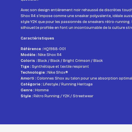
Avec son design entièrement noir rehaussé de discrètes touch
Shox R4 s'impose comme une sneaker polyvalente, idéale auss
style Y2K que pour les passionnés de sneakers rétro-running. 
silhouette profilée en font un incontournable de la culture s
Caractéristiques
Référence :
HQ1988-001
Modèle :
Nike Shox R4
Coloris :
Black / Black / Bright Crimson / Black
Tige :
Synthétique et textile respirant
Technologie :
Nike Shox®
Amorti :
Colonnes Shox au talon pour une absorption optima
Catégorie :
Lifestyle / Running Heritage
Genre :
Homme
Style :
Rétro Running / Y2K / Streetwear