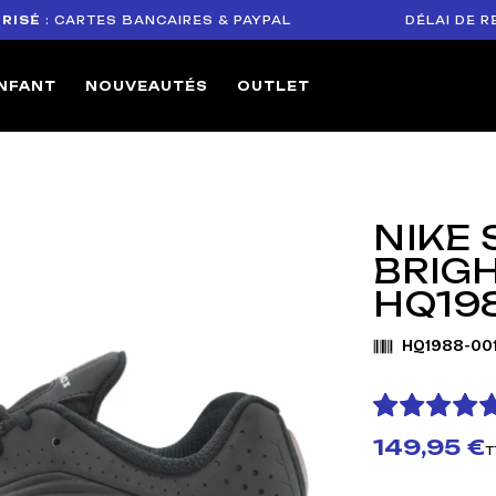
 CARTES BANCAIRES & PAYPAL
DÉLAI DE RETOUR
NFANT
NOUVEAUTÉS
OUTLET
NIKE 
BRIG
HQ19
HQ1988-00
149,95 €
T