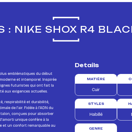
 : NIKE SHOX R4 BLA
Details
s plus emblématiques du début
, moderne et intemporel. Inspirée
MATIÈRE
C
ignes futuristes qui ont fait la
Cuir
é aux exigences actuelles.
 respirabilité et durabilité,
STYLES
H
male de l'air. Fidèle à l'ADN du
u talon, conçues pour absorber
Habillé
d'amorti unique confère à la
e et un confort remarquable au
GENRE