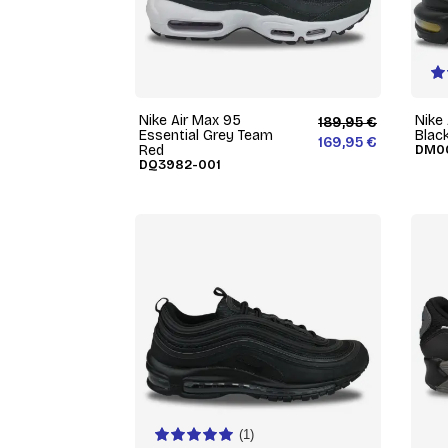
Nike Air Max 95
Nike
189,95 €
Essential Grey Team
Black
169,95 €
Red
DM0
DQ3982-001
(1)