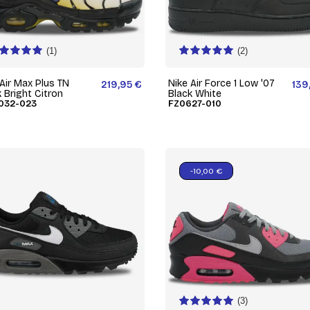
(1)
(2)
 Air Max Plus TN
Nike Air Force 1 Low '07
219,95 €
139
 Bright Citron
Black White
032-023
FZ0627-010
-10,00 €
(3)