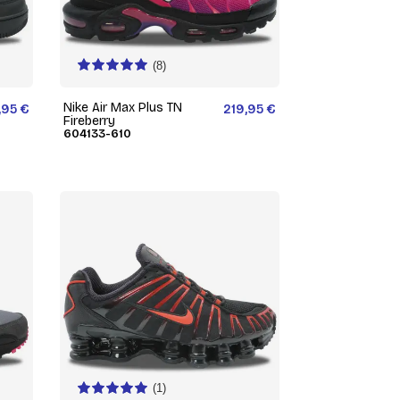
(8)
Nike Air Max Plus TN
,95 €
219,95 €
Fireberry
604133-610
(1)