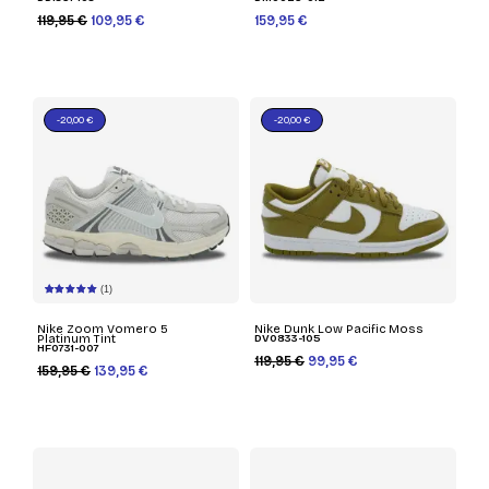
119,95 €
109,95 €
159,95 €
-20,00 €
-20,00 €
(1)
Nike Zoom Vomero 5
Nike Dunk Low Pacific Moss
Platinum Tint
DV0833-105
HF0731-007
119,95 €
99,95 €
159,95 €
139,95 €