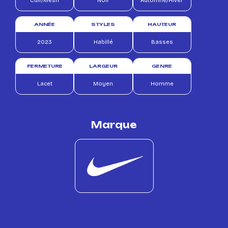
Cuir/Mesh
Noir
Automne/Hiver
ANNÉE
STYLES
HAUTEUR
2023
Habillé
Basses
FERMETURE
LARGEUR
GENRE
Lacet
Moyen
Homme
Marque