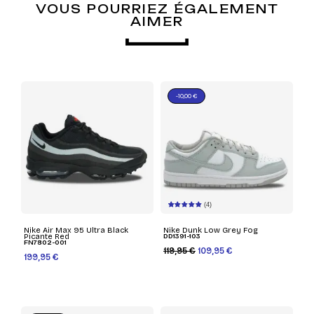
VOUS POURRIEZ ÉGALEMENT
AIMER
-10,00 €
(4)
Nike Air Max 95 Ultra Black
Nike Dunk Low Grey Fog
Picante Red
DD1391-103
FN7802-001
119,95 €
109,95 €
199,95 €