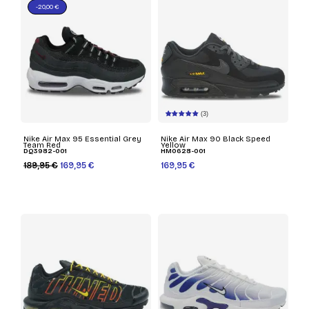
-20,00 €
(3)
Nike Air Max 95 Essential Grey
Nike Air Max 90 Black Speed
Team Red
Yellow
DQ3982-001
HM0628-001
189,95 €
169,95 €
169,95 €