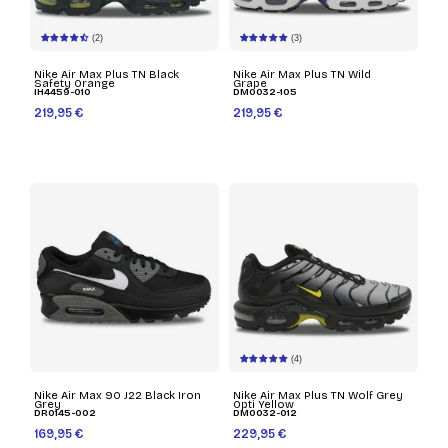
(2)
(3)
Nike Air Max Plus TN Black
Nike Air Max Plus TN Wild
Safety Orange
Grape
IH4459-010
DM0032-105
219,95 €
219,95 €
(4)
Nike Air Max 90 J22 Black Iron
Nike Air Max Plus TN Wolf Grey
Grey
Opti Yellow
DR0145-002
DM0032-012
169,95 €
229,95 €