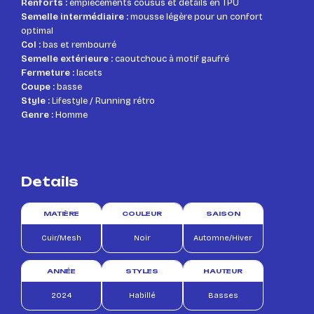
Renforts :
empiècements cousus et détails en TPU
Semelle intermédiaire :
mousse légère pour un confort
optimal
Col :
bas et rembourré
Semelle extérieure :
caoutchouc à motif gaufré
Fermeture :
lacets
Coupe :
basse
Style :
Lifestyle / Running rétro
Genre :
Homme
Details
MATIÈRE
COULEUR
SAISON
Cuir/Mesh
Noir
Automne/Hiver
ANNÉE
STYLES
HAUTEUR
2024
Habillé
Basses