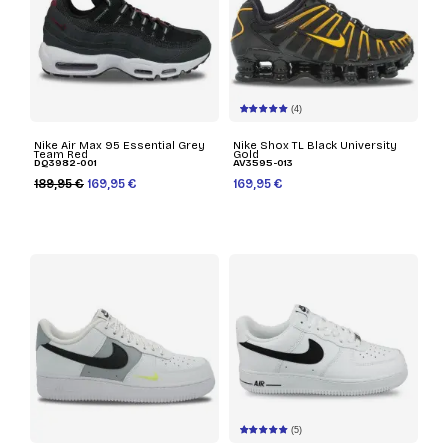
(4)
Nike Air Max 95 Essential Grey
Nike Shox TL Black University
Team Red
Gold
DQ3982-001
AV3595-013
189,95 €
169,95 €
169,95 €
(5)