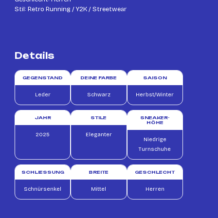
Stil: Retro Running / Y2K / Streetwear
Details
GEGENSTAND
DEINE FARBE
SAISON
Leder
Schwarz
Herbst/Winter
JAHR
STILE
SNEAKER-
HÖHE
2025
Eleganter
Niedrige
Turnschuhe
SCHLIESSUNG
BREITE
GESCHLECHT
Schnürsenkel
Mittel
Herren