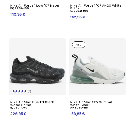
Nike Air Force 1 Low '07 Neon
Nike Air Force 1 '07 AN20 White
FQ2204-100
Black
CJ0952-100
149,95 €
149,95 €
NEU
(3)
Nike Air Max Plus TN Black
Nike Air Max 270 Summit
Wood Camo
White Black
IQ0301-070
AH8050-115
229,95 €
159,95 €