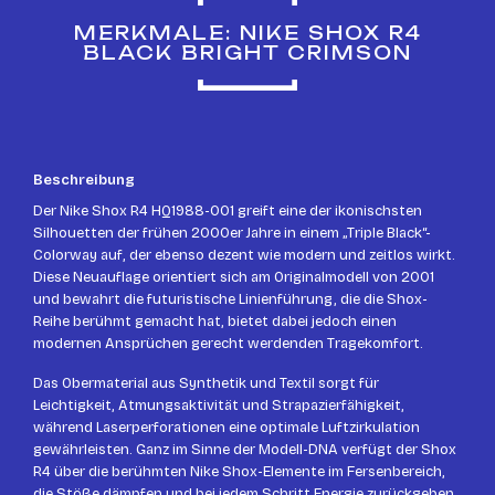
MERKMALE: NIKE SHOX R4
BLACK BRIGHT CRIMSON
Beschreibung
Der Nike Shox R4 HQ1988-001 greift eine der ikonischsten
Silhouetten der frühen 2000er Jahre in einem „Triple Black“-
Colorway auf, der ebenso dezent wie modern und zeitlos wirkt.
Diese Neuauflage orientiert sich am Originalmodell von 2001
und bewahrt die futuristische Linienführung, die die Shox-
Reihe berühmt gemacht hat, bietet dabei jedoch einen
modernen Ansprüchen gerecht werdenden Tragekomfort.
Das Obermaterial aus Synthetik und Textil sorgt für
Leichtigkeit, Atmungsaktivität und Strapazierfähigkeit,
während Laserperforationen eine optimale Luftzirkulation
gewährleisten. Ganz im Sinne der Modell-DNA verfügt der Shox
R4 über die berühmten Nike Shox-Elemente im Fersenbereich,
die Stöße dämpfen und bei jedem Schritt Energie zurückgeben.