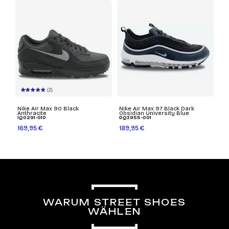
(2)
Nike Air Max 90 Black
Nike Air Max 97 Black Dark
Anthracite
Obsidian University Blue
IQ0291-010
DQ3955-001
169,95 €
189,95 €
WARUM STREET SHOES
WÄHLEN