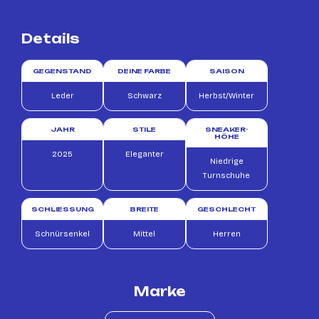
Details
GEGENSTAND
DEINE FARBE
SAISON
Leder
Schwarz
Herbst/Winter
JAHR
STILE
SNEAKER-
HÖHE
2025
Eleganter
Niedrige
Turnschuhe
SCHLIESSUNG
BREITE
GESCHLECHT
Schnürsenkel
Mittel
Herren
Marke