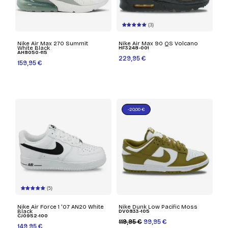
(3)
Nike Air Max 270 Summit
Nike Air Max 90 QS Volcano
White Black
HF3248-001
AH8050-115
229,95 €
159,95 €
-20,00 €
(5)
Nike Air Force 1 '07 AN20 White
Nike Dunk Low Pacific Moss
Black
DV0833-105
CJ0952-100
119,95 €
99,95 €
149,95 €