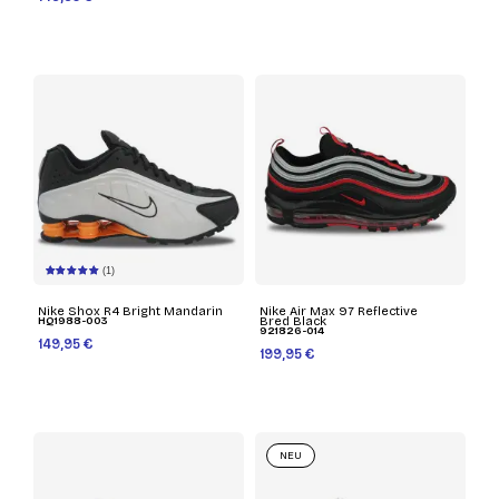
(1)
Nike Shox R4 Bright Mandarin
Nike Air Max 97 Reflective
HQ1988-003
Bred Black
921826-014
149,95 €
199,95 €
NEU