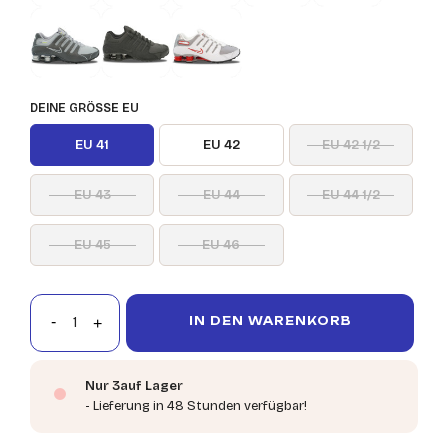
DEINE GRÖSSE EU
EU 41
EU 42
EU 42 1/2
EU 43
EU 44
EU 44 1/2
EU 45
EU 46
IN DEN WARENKORB
Nur 3auf Lager
- Lieferung in 48 Stunden verfügbar!