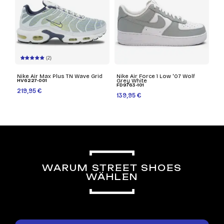
(2)
Nike Air Max Plus TN Wave Grid
Nike Air Force 1 Low '07 Wolf
HV6227-001
Grey White
FD9763-101
219,95 €
139,95 €
WARUM STREET SHOES
WÄHLEN