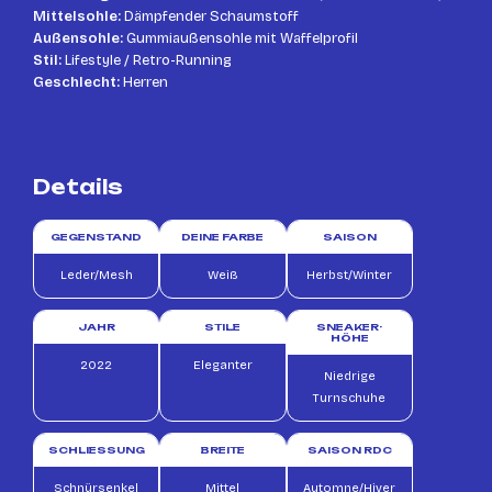
Mittelsohle:
Dämpfender Schaumstoff
Außensohle:
Gummiaußensohle mit Waffelprofil
Stil:
Lifestyle / Retro-Running
Geschlecht:
Herren
Details
GEGENSTAND
DEINE FARBE
SAISON
Leder/Mesh
Weiß
Herbst/Winter
JAHR
STILE
SNEAKER-
HÖHE
2022
Eleganter
Niedrige
Turnschuhe
SCHLIESSUNG
BREITE
SAISON RDC
Schnürsenkel
Mittel
Automne/Hiver