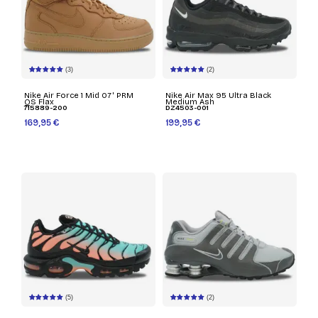
(3)
(2)
Nike Air Force 1 Mid 07' PRM
Nike Air Max 95 Ultra Black
QS Flax
Medium Ash
715889-200
DZ4503-001
169,95 €
199,95 €
(5)
(2)