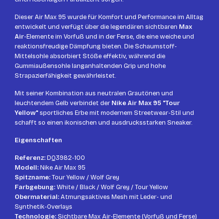
Dieser Air Max 95 wurde für Komfort und Performance im Alltag
entwickelt und verfügt über die legendären sichtbaren
Max
Air
-Elemente im Vorfuß und in der Ferse, die eine weiche und
reaktionsfreudige Dämpfung bieten. Die Schaumstoff-
Mittelsohle absorbiert Stöße effektiv, während die
Gummiaußensohle langanhaltenden Grip und hohe
Strapazierfähigkeit gewährleistet.
Mit seiner Kombination aus neutralen Grautönen und
leuchtendem Gelb verbindet der
Nike Air Max 95 "Tour
Yellow"
sportliches Erbe mit modernem Streetwear-Stil und
schafft so einen ikonischen und ausdrucksstarken Sneaker.
Eigenschaften
Referenz:
DQ3982-100
Modell:
Nike Air Max 95
Spitzname:
Tour Yellow / Wolf Grey
Farbgebung:
White / Black / Wolf Grey / Tour Yellow
Obermaterial:
Atmungsaktives Mesh mit Leder- und
Synthetik-Overlays
Technologie:
Sichtbare Max Air-Elemente (Vorfuß und Ferse)