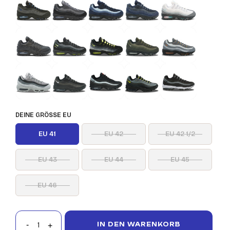
DEINE GRÖSSE EU
EU 41
EU 42
EU 42 1/2
EU 43
EU 44
EU 45
EU 46
IN DEN WARENKORB