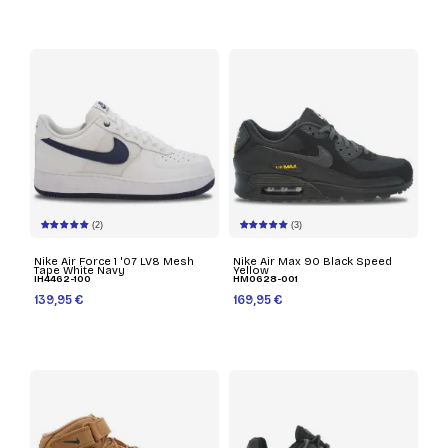
(2)
(3)
Nike Air Force 1 '07 LV8 Mesh
Nike Air Max 90 Black Speed
Tape White Navy
Yellow
IH4462-100
HM0628-001
139,95 €
169,95 €