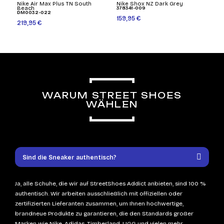
Nike Air Max Plus TN South
Nike Shox NZ Dark Grey
Beach
378341-009
DM0032-022
159,95 €
219,95 €
WARUM STREET SHOES
WÄHLEN
Sind die Sneaker authentisch?
Ja, alle Schuhe, die wir auf StreetShoes Addict anbieten, sind 100 %
authentisch. Wir arbeiten ausschließlich mit offiziellen oder
zertifizierten Lieferanten zusammen, um Ihnen hochwertige,
brandneue Produkte zu garantieren, die den Standards großer
Marken wie Nike, Adidas, Timberland, UGG und vielen mehr