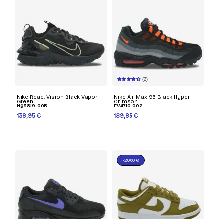
(2)
Nike React Vision Black Vapor
Nike Air Max 95 Black Hyper
Green
Crimson
HQ3819-005
FV4710-002
139,95 €
189,95 €
-20,00 €