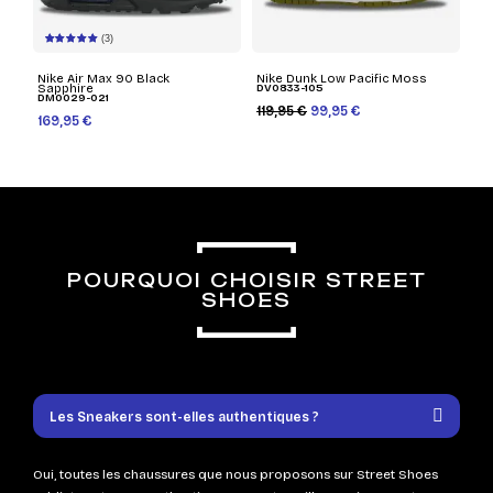
(3)
Nike Air Max 90 Black
Nike Dunk Low Pacific Moss
Sapphire
DV0833-105
DM0029-021
119,95 €
99,95 €
169,95 €
POURQUOI CHOISIR STREET
SHOES
Les Sneakers sont-elles authentiques ?
Oui, toutes les chaussures que nous proposons sur Street Shoes