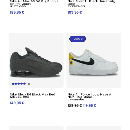
Nike Air Max 95 OG Big Bubble
Nike Shox TL Black University
South Beach
Gold
IR1473-060
AV3595-013
189,95 €
169,95 €
-20,00 €
(4)
Nike Shox R4 Black Max Red
Nike Air Force 1 Low Have A
AR3565-004
Nike Day Blanc
DM0118-100
149,95 €
139,95 €
119,95 €