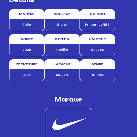
MATIÈRE
COULEUR
SAISON
Toile
Blanc
Printemps/Eté
ANNÉE
STYLES
HAUTEUR
2025
Habillé
Basses
FERMETURE
LARGEUR
GENRE
Lacet
Moyen
Homme
Marque