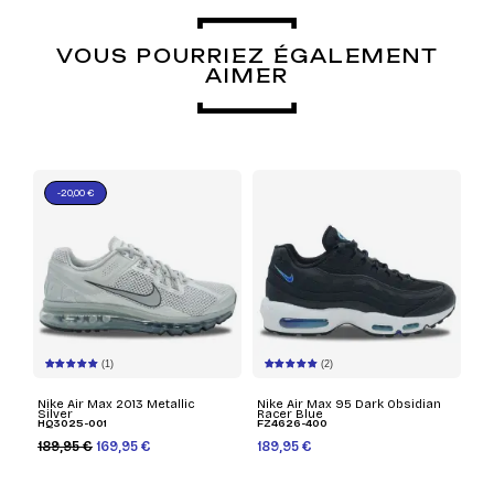
VOUS POURRIEZ ÉGALEMENT
AIMER
-20,00 €
(1)
(2)
Nike Air Max 2013 Metallic
Nike Air Max 95 Dark Obsidian
Silver
Racer Blue
HQ3025-001
FZ4626-400
189,95 €
169,95 €
189,95 €