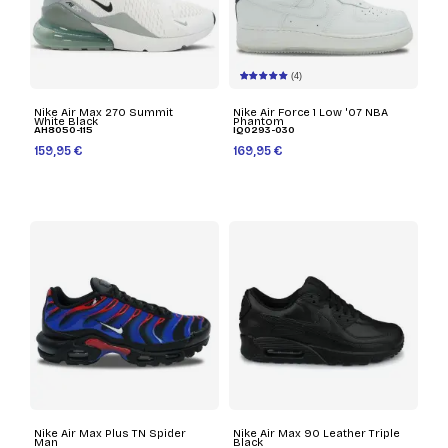
(4)
Nike Air Max 270 Summit
Nike Air Force 1 Low '07 NBA
White Black
Phantom
AH8050-115
IQ0293-030
159,95 €
169,95 €
Nike Air Max Plus TN Spider
Nike Air Max 90 Leather Triple
Man
Black