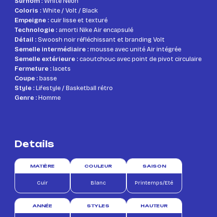
Surnom :
White Neon
Coloris :
White / Volt / Black
Empeigne :
cuir lisse et texturé
Technologie :
amorti Nike Air encapsulé
Détail :
Swoosh noir réfléchissant et branding Volt
Semelle intermédiaire :
mousse avec unité Air intégrée
Semelle extérieure :
caoutchouc avec point de pivot circulaire
Fermeture :
lacets
Coupe :
basse
Style :
Lifestyle / Basketball rétro
Genre :
Homme
Details
MATIÈRE
COULEUR
SAISON
Cuir
Blanc
Printemps/Eté
ANNÉE
STYLES
HAUTEUR