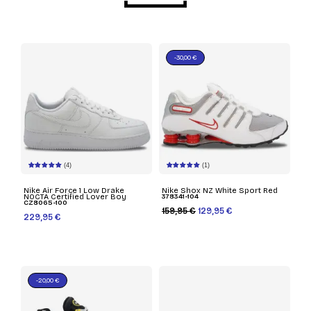
-30,00 €
(4)
(1)
Nike Air Force 1 Low Drake
Nike Shox NZ White Sport Red
NOCTA Certified Lover Boy
378341-104
CZ8065-100
159,95 €
129,95 €
229,95 €
-20,00 €