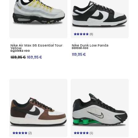
(6)
Nike Air Max 95 Essential Tour
Nike Dunk Low Panda
Yellow
DD1391-100
DQ3982-100
119,95 €
189,95 €
169,95 €
(2)
(1)