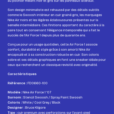
au pochoir mêlant noir et gris sur les panneaux latéraux.
Son design minimaliste est rehaussé par des détails subtils
comme le Swoosh intérieur en cuir grainé gris, les marquages
Nike Air noirs et les légères éclaboussures présentes sur la
semelle intermédiaire. Ces finitions apportent du caractère à la
paire tout en conservant l’élégance intemporelle qui a fait le
succès de l’Air Force 1 depuis plus de quarante ans.
Conçue pour un usage quotidien, cette Air Force 1 associe
confort, durabilité et style grâce à son amorti Nike Air
encapsulé et à sa construction robuste en cuir. Son coloris
sobre et ses détails graphiques en font une sneaker idéale pour
ceux qui recherchent un classique revisité avec originalité.
Caractéristiques
Référence :
FD0660-100
Modèle :
Nike Air Force 1 '07
Surnom :
Stencil Swoosh / Spray Paint Swoosh
Coloris :
White / Cool Grey / Black
Designer :
Bruce Kilgore
Tige :
cuir premium avec perforations sur l’avant-pied