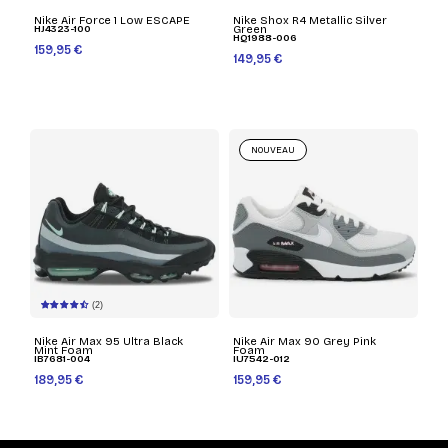
Nike Air Force 1 Low ESCAPE
Nike Shox R4 Metallic Silver
HJ4323-100
Green
HQ1988-006
159,95 €
149,95 €
NOUVEAU
(2)
Nike Air Max 95 Ultra Black
Nike Air Max 90 Grey Pink
Mint Foam
Foam
IB7681-004
IU7542-012
189,95 €
159,95 €