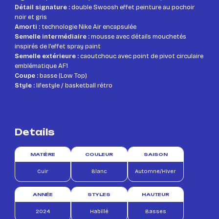
Détail signature :
double Swoosh effet peinture au pochoir
noir et gris
Amorti :
technologie Nike Air encapsulée
Semelle intermédiaire :
mousse avec détails mouchetés
inspirés de l’effet spray paint
Semelle extérieure :
caoutchouc avec point de pivot circulaire
emblématique AF1
Coupe :
basse (Low Top)
Style :
lifestyle / basketball rétro
Details
MATIÈRE
COULEUR
SAISON
Cuir
Blanc
Automne/Hiver
ANNÉE
STYLES
HAUTEUR
2024
Habillé
Basses