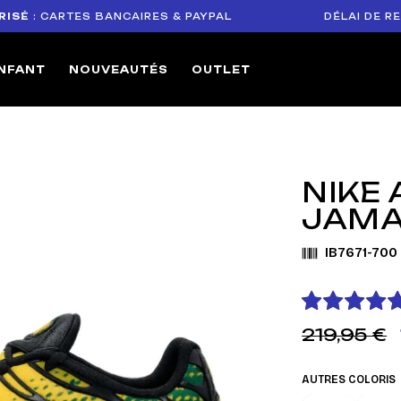
CARTES BANCAIRES & PAYPAL
DÉLAI DE RETOUR 
NFANT
NOUVEAUTÉS
OUTLET
NIKE 
JAMAI
IB7671-700
219,95 €
AUTRES COLORIS