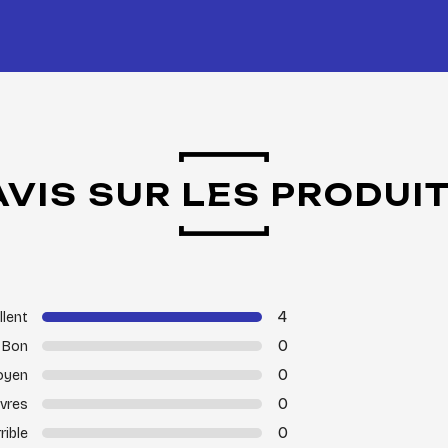
AVIS SUR LES PRODUI
4
llent
0
Bon
0
oyen
0
vres
0
rible