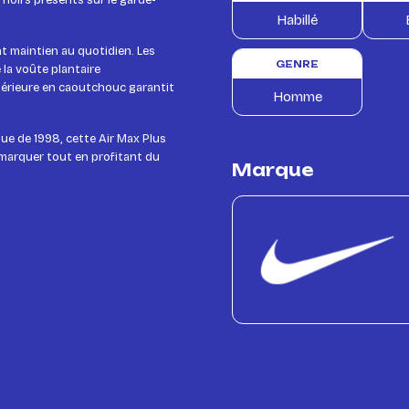
s noirs présents sur le garde-
Habillé
nt maintien au quotidien. Les
GENRE
 la voûte plantaire
xtérieure en caoutchouc garantit
Homme
e de 1998, cette Air Max Plus
émarquer tout en profitant du
Marque