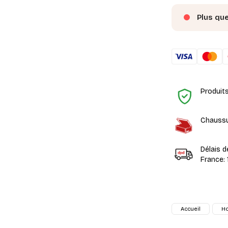
Plus qu
Produit
Chaussu
Délais d
France: 
Accueil
H