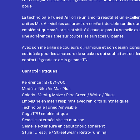
en renforçant le caractère agressif de la silhouette. Les détail
boue.
La technologie
Tuned Air
offre un amorti réactif et un excelle
unités Max Air visibles assurent un confort durable tandis que
emblématique améliore la stabilité à chaque pas. La semelle e
une adhérence fiable sur toutes les surfaces urbaines.
Avec son mélange de couleurs dynamique et son design iconiqu
est idéale pour les amateurs de sneakers qui souhaitent se d
confort légendaire de la gamme TN.
Caractéristiques :
Référence : IB7671-700
Modèle : Nike Air Max Plus
Coloris : Varsity Maize / Pine Green / White / Black
Empeigne en mesh respirant avec renforts synthétiques
Technologie Tuned Air visible
Cage TPU emblématique
Semelle intermédiaire en mousse
Semelle extérieure en caoutchouc adhérent
Style : Lifestyle / Streetwear / Rétro-running