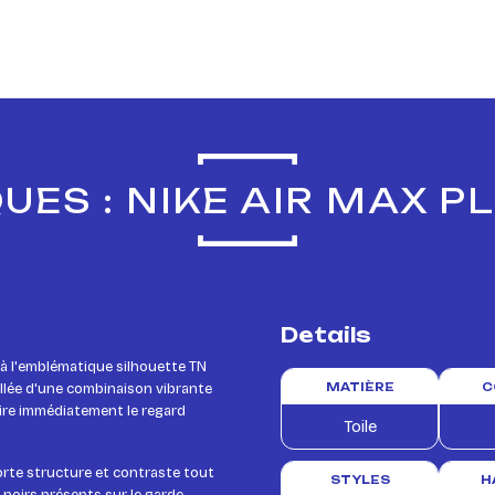
UES : NIKE AIR MAX P
Details
à l'emblématique silhouette TN
illée d'une combinaison vibrante
MATIÈRE
C
tire immédiatement le regard
Toile
porte structure et contraste tout
STYLES
H