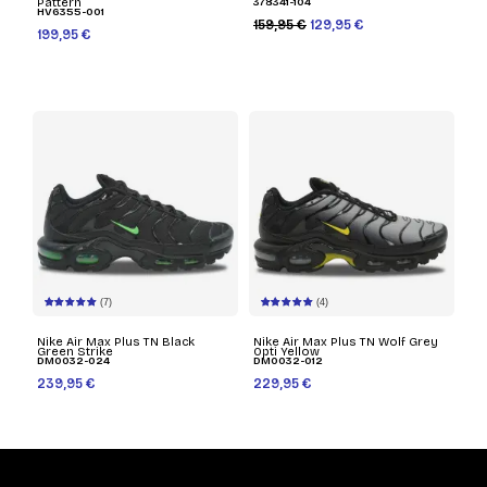
Pattern
378341-104
HV6355-001
159,95 €
129,95 €
199,95 €
(7)
(4)
Nike Air Max Plus TN Black
Nike Air Max Plus TN Wolf Grey
Green Strike
Opti Yellow
DM0032-024
DM0032-012
239,95 €
229,95 €