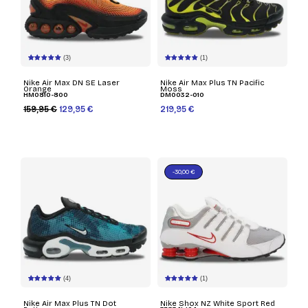
(3)
(1)
Nike Air Max DN SE Laser
Nike Air Max Plus TN Pacific
Orange
Moss
HM0810-800
DM0032-010
159,95 €
129,95 €
219,95 €
-30,00 €
(4)
(1)
Nike Air Max Plus TN Dot
Nike Shox NZ White Sport Red