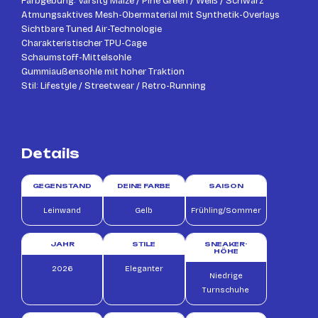
Farbgebung: Varsity Maize / Pine Green / Weiß / Schwarz
Atmungsaktives Mesh-Obermaterial mit Synthetik-Overlays
Sichtbare Tuned Air-Technologie
Charakteristischer TPU-Cage
Schaumstoff-Mittelsohle
Gummiaußensohle mit hoher Traktion
Stil: Lifestyle / Streetwear / Retro-Running
Details
GEGENSTAND
DEINE FARBE
SAISON
Leinwand
Gelb
Frühling/Sommer
JAHR
STILE
SNEAKER-
HÖHE
2026
Eleganter
Niedrige
Turnschuhe