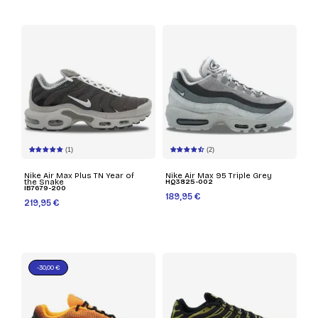
(1)
(2)
Nike Air Max Plus TN Year of
Nike Air Max 95 Triple Grey
the Snake
HQ3825-002
IB7679-200
189,95 €
219,95 €
-30,00 €