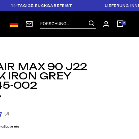
-TÄGIGE RÜCKGABEFRIST
LIEFERUNG INNERHALB
AIR MAX 90 J22
K IRON GREY
45-002
2
(0)
ruttopreis