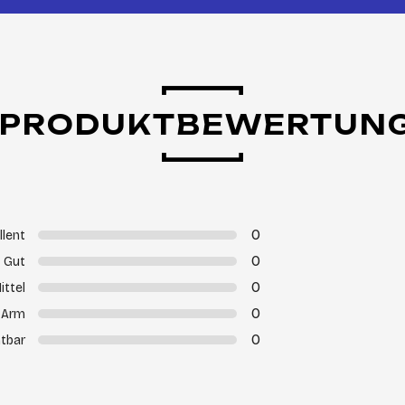
PRODUKTBEWERTUN
0
llent
0
Gut
0
ittel
0
Arm
0
tbar