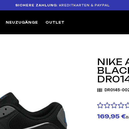
SICHERE ZAHLUNG
: KREDITKARTEN & PAYPAL
14
NEUZUGÄNGE
OUTLET
NIKE 
BLAC
DR01
DR0145-00
169,95 €
B