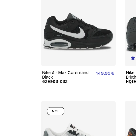
Nike Air Max Command
Nike
149,95 €
Black
Brig
629993-032
HQ19
NEU