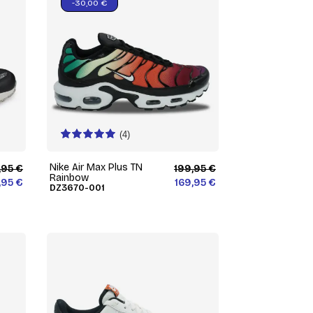
-30,00 €
(4)
Nike Air Max Plus TN
,95 €
199,95 €
Rainbow
,95 €
169,95 €
DZ3670-001