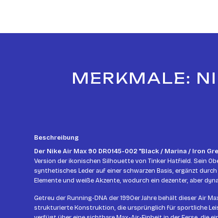
MERKMALE: NI
Beschreibung
Der Nike Air Max 90 DR0145-002 "Black / Marina / Iron Gre
Version der ikonischen Silhouette von Tinker Hatfield. Sein O
synthetisches Leder auf einer schwarzen Basis, ergänzt durch 
Elemente und weiße Akzente, wodurch ein dezenter, aber dyn
Getreu der Running-DNA der 1990er Jahre behält dieser Air Ma
strukturierte Konstruktion, die ursprünglich für sportliche Le
verfügt über eine sichtbare Max-Air-Einheit in der Ferse, die