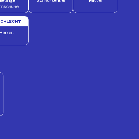
iedrige
Schnürsenkel
Mittel
rnschuhe
SCHLECHT
Herren