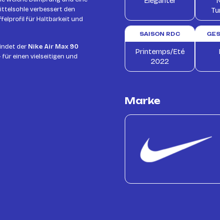
Eleganter
N
ittelsohle verbessert den
Tu
lprofil für Haltbarkeit und
SAISON RDC
GE
indet der
Nike Air Max 90
Printemps/Eté
 für einen vielseitigen und
2022
Marke