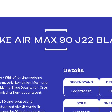
KE AIR MAX 90 J22 BL
Details
y / White"
ist eine moderne
bermaterial kombiniert Mesh und
GEGENSTAND
DE
Marina-Blaue Details, Iron-Grey-
Leder/Mesh
S
amischer Kontrast entsteht.
x 90 eine robuste und
STILE
SNE
istung entwickelt wurde. Er
 eine weiche Dämpfung und eine