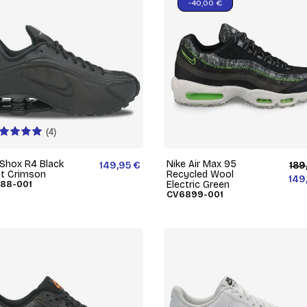
-40,00 €
(4)
 Shox R4 Black
Nike Air Max 95
149,95 €
189
ht Crimson
Recycled Wool
149
88-001
Electric Green
CV6899-001