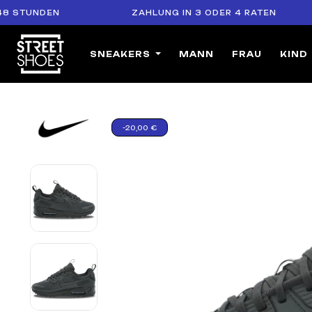
DEN
ZAHLUNG IN 3 ODER 4 RATEN
S
SNEAKERS
MANN
FRAU
KIND
-20,00 €