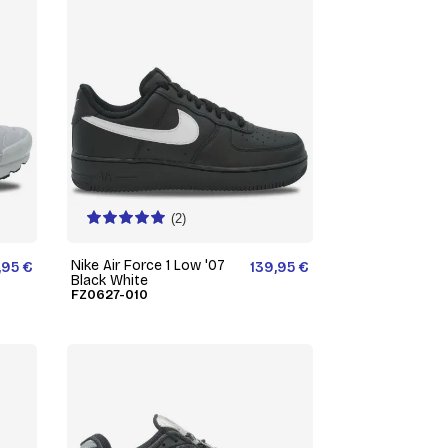
(2)
Nike Air Force 1 Low '07
,95 €
139,95 €
Black White
FZ0627-010