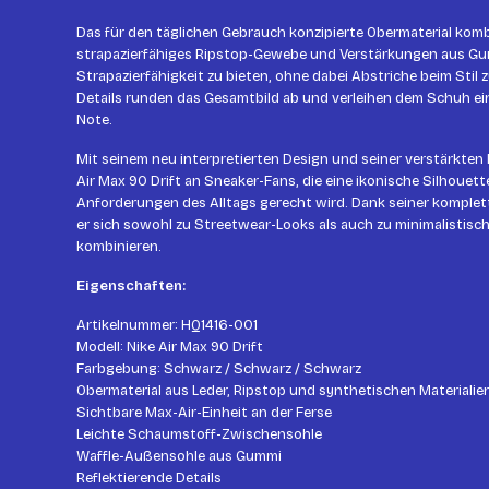
Das für den täglichen Gebrauch konzipierte Obermaterial kombi
strapazierfähiges Ripstop-Gewebe und Verstärkungen aus Gu
Strapazierfähigkeit zu bieten, ohne dabei Abstriche beim Stil 
Details runden das Gesamtbild ab und verleihen dem Schuh e
Note.
Mit seinem neu interpretierten Design und seiner verstärkten 
Air Max 90 Drift an Sneaker-Fans, die eine ikonische Silhouett
Anforderungen des Alltags gerecht wird. Dank seiner komple
er sich sowohl zu Streetwear-Looks als auch zu minimalistisc
kombinieren.
Eigenschaften:
Artikelnummer: HQ1416-001
Modell: Nike Air Max 90 Drift
Farbgebung: Schwarz / Schwarz / Schwarz
Obermaterial aus Leder, Ripstop und synthetischen Materialie
Sichtbare Max-Air-Einheit an der Ferse
Leichte Schaumstoff-Zwischensohle
Waffle-Außensohle aus Gummi
Reflektierende Details