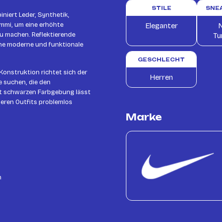
STILE
SNE
niert Leder, Synthetik,
mmi, um eine erhöhte
Eleganter
N
zu machen. Reflektierende
Tu
ine moderne und funktionale
GESCHLECHT
Konstruktion richtet sich der
Herren
e suchen, die den
tt schwarzen Farbgebung lässt
heren Outfits problemlos
Marke
n