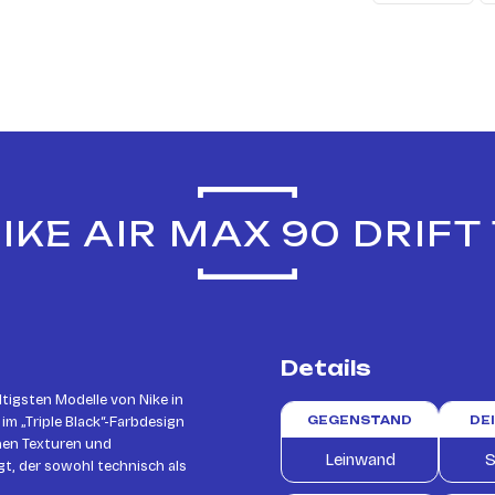
KE AIR MAX 90 DRIFT
Details
ltigsten Modelle von Nike in
im „Triple Black“-Farbdesign
GEGENSTAND
DE
enen Texturen und
Leinwand
S
t, der sowohl technisch als