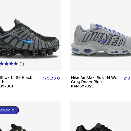
(1)
 Shox TL SE Black
Nike Air Max Plus TN Wolf
179,95 €
219
lth
Grey Racer Blue
99-001
IH4459-025
-20,00 €