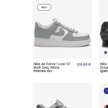
NEU
Nike Air Force 1 Low '07
Nike
139,95 €
Wolf Grey White
Stea
FD9763-101
IQ65