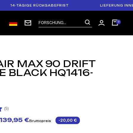
TÄGIGE RÜCKGABEFRIST
LIEFERUNG INNERHALB 
AIR MAX 90 DRIFT
E BLACK HQ1416-
(5)
139,95 €
-20,00 €
Bruttopreis