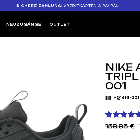
ICHERE ZAHLUNG
: KREDITKARTEN & PAYPAL
14-
NEUZUGÄNGE
OUTLET
NIKE 
TRIPL
001
HQ1416-001
159,95 €