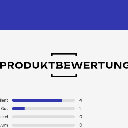
PRODUKTBEWERTUN
4
llent
1
Gut
0
ittel
0
Arm