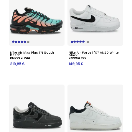
(5)
(5)
Nike Air Max Plus TN South
Nike Air Force 1 '07 AN20 White
Beach
Black
DM0032-022
CJ0952-100
219,95 €
149,95 €