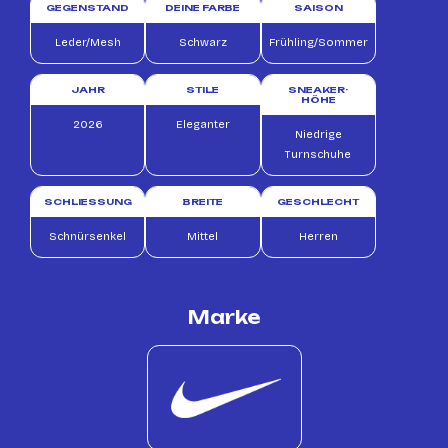
GEGENSTAND
DEINE FARBE
SAISON
Leder/Mesh
Schwarz
Frühling/Sommer
JAHR
STILE
SNEAKER-
HÖHE
2026
Eleganter
Niedrige
Turnschuhe
SCHLIESSUNG
BREITE
GESCHLECHT
Schnürsenkel
Mittel
Herren
Marke