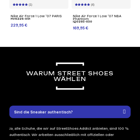
(1)
(4)
Nike Air Force 1 Low '07 PARIS
Nike Air Force 1 Low '07 NBA
HV6226-001
Phantom
IQ0293-030
229,95 €
169,95 €
WARUM STREET SHOES
WÄHLEN
Sind die Sneaker authentisch?
Ja, alle Schuhe, die wir auf StreetShoes Addict anbieten, sind 100 %
authentisch. Wir arbeiten ausschließlich mit offiziellen oder