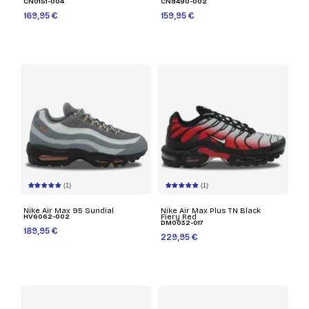
CN0151-004
CN8490-002
169,95 €
159,95 €
(1)
(1)
Nike Air Max 95 Sundial
Nike Air Max Plus TN Black
HV6062-002
Fiery Red
DM0032-017
189,95 €
229,95 €