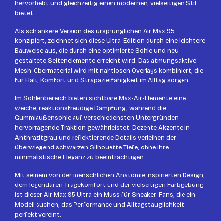
hervorhebt und gleichzeitig einen modernen, vielseitigen Stil
bietet.
Als schlankere Version des ursprünglichen Air Max 95
konzipiert, zeichnet sich diese Ultra-Edition durch eine leichtere
Bauweise aus, die durch eine optimierte Sohle und neu
gestaltete Seitenelemente erreicht wird. Das atmungsaktive
Mesh-Obermaterial wird mit nahtlosen Overlays kombiniert, die
für Halt, Komfort und Strapazierfähigkeit im Alltag sorgen.
Im Sohlenbereich bieten sichtbare Max-Air-Elemente eine
weiche, reaktionsfreudige Dämpfung, während die
Gummiaußensohle auf verschiedensten Untergründen
hervorragende Traktion gewährleistet. Dezente Akzente in
Anthrazitgrau und reflektierende Details verleihen der
überwiegend schwarzen Silhouette Tiefe, ohne ihre
minimalistische Eleganz zu beeinträchtigen.
Mit seinem von der menschlichen Anatomie inspirierten Design,
dem legendären Tragekomfort und der vielseitigen Farbgebung
ist dieser Air Max 95 Ultra ein Muss für Sneaker-Fans, die ein
Modell suchen, das Performance und Alltagstauglichkeit
perfekt vereint.