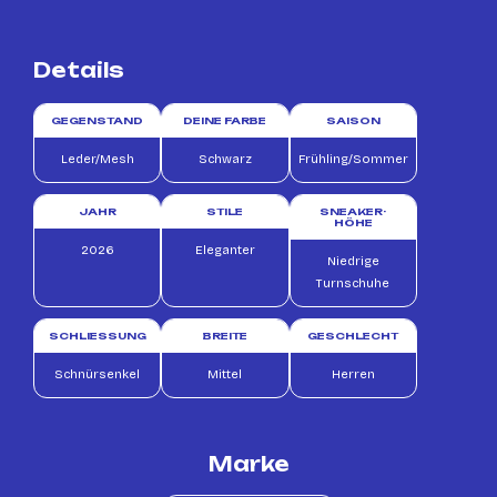
Details
GEGENSTAND
DEINE FARBE
SAISON
Leder/Mesh
Schwarz
Frühling/Sommer
JAHR
STILE
SNEAKER-
HÖHE
2026
Eleganter
Niedrige
Turnschuhe
SCHLIESSUNG
BREITE
GESCHLECHT
Schnürsenkel
Mittel
Herren
Marke