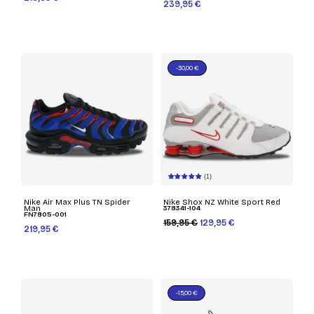
239,95 €
-30,00 €
(1)
Nike Air Max Plus TN Spider
Nike Shox NZ White Sport Red
Man
378341-104
FN7805-001
159,95 €
129,95 €
219,95 €
-15,00 €