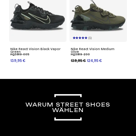
(1)
Nike React Vision Black Vapor
Nike React Vision Medium
Green
Olive
HQ3819-005
HQ3819-200
139,95 €
139,95 €
124,95 €
WARUM STREET SHOES
WÄHLEN