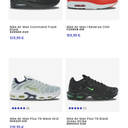
Nike Air Max Command Triple
Nike Air Max 1 Reverse Chili
Black
FZ5808-015
629993-020
159,95 €
139,95 €
(2)
(7)
Nike Air Max Plus TN Wave Grid
Nike Air Max Plus TN Black
HV6227-001
Green Strike
DM0032-024
219,95 €