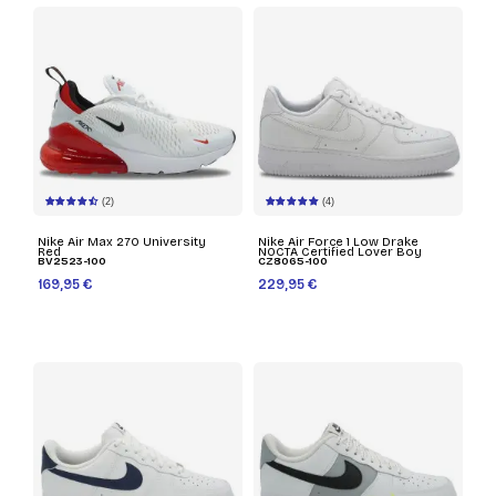
(2)
(4)
Nike Air Max 270 University
Nike Air Force 1 Low Drake
Red
NOCTA Certified Lover Boy
BV2523-100
CZ8065-100
169,95 €
229,95 €