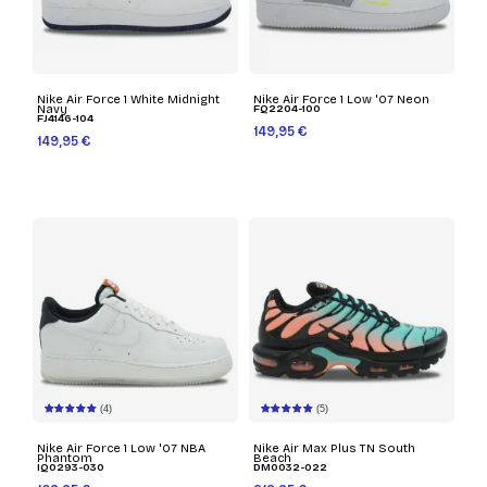
Nike Air Force 1 White Midnight
Nike Air Force 1 Low '07 Neon
Navy
FQ2204-100
FJ4146-104
149,95 €
149,95 €
(4)
(5)
Nike Air Force 1 Low '07 NBA
Nike Air Max Plus TN South
Phantom
Beach
IQ0293-030
DM0032-022