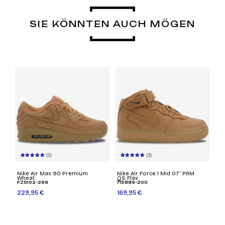
SIE KÖNNTEN AUCH MÖGEN
(2)
(3)
Nike Air Max 90 Premium
Nike Air Force 1 Mid 07' PRM
Wheat
QS Flax
FZ5102-299
715889-200
229,95 €
169,95 €