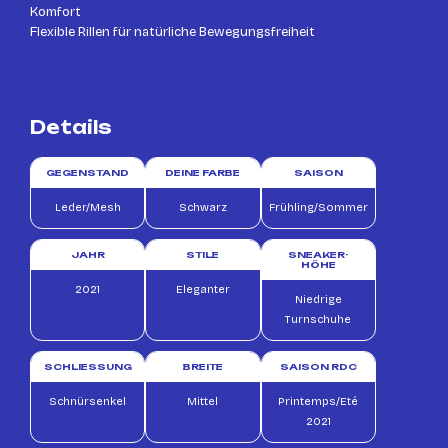
Komfort
Flexible Rillen für natürliche Bewegungsfreiheit
Details
GEGENSTAND
DEINE FARBE
SAISON
Leder/Mesh
Schwarz
Frühling/Sommer
JAHR
STILE
SNEAKER-
HÖHE
2021
Eleganter
Niedrige
Turnschuhe
SCHLIESSUNG
BREITE
SAISON RDC
Schnürsenkel
Mittel
Printemps/Eté
2021