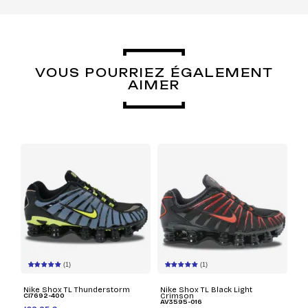
VOUS POURRIEZ ÉGALEMENT
AIMER
(1)
(1)
Nike Shox TL Thunderstorm
Nike Shox TL Black Light
CI7692-400
Crimson
AV3595-016