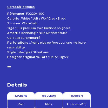
Caractéristiques
Référence :
FQ2204-100
Coloris :
White / Volt / Wolf Grey / Black
Surnom :
White Volt
Tige :
Cuir premium avec finitions soignées
Amorti :
Technologie Nike Air encapsulée
Col :
Bas et rembourré
Perforations :
Avant-pied perforé pour une meilleure
respirabilité
Style :
Lifestyle / Streetwear
Designer original de l'AF1 :
Bruce Kilgore
Details
MATIÈRE
COULEUR
SAISON
Cuir
Blanc
Printemps/Eté