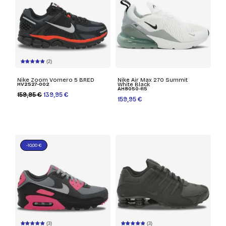
(2)
Nike Zoom Vomero 5 BRED
Nike Air Max 270 Summit
HV2527-002
White Black
AH8050-115
159,95 €
139,95 €
159,95 €
-10,00 €
(3)
(3)