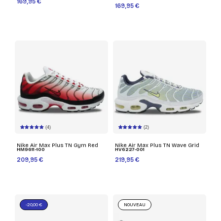
169,95 €
169,95 €
(4)
(2)
Nike Air Max Plus TN Gym Red
Nike Air Max Plus TN Wave Grid
HM9611-100
HV6227-001
209,95 €
219,95 €
-20,00 €
NOUVEAU