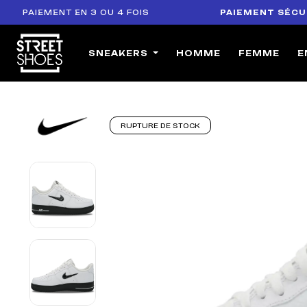
IEMENT EN 3 OU 4 FOIS
PAIEMENT SÉCURISÉ
: 
SNEAKERS
HOMME
FEMME
E
RUPTURE DE STOCK