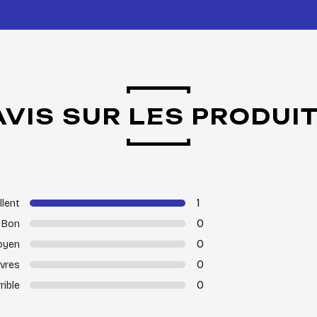
AVIS SUR LES PRODUI
1
llent
0
Bon
0
oyen
0
vres
0
rible