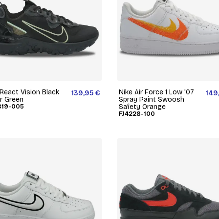
 React Vision Black
Nike Air Force 1 Low '07
139,95 €
149
r Green
Spray Paint Swoosh
19-005
Safety Orange
FJ4228-100