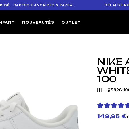
CARTES BANCAIRES & PAYPAL
DÉLAI DE RETOUR 
NFANT
NOUVEAUTÉS
OUTLET
NIKE 
WHIT
100
HQ3826-10
149,95 €
T