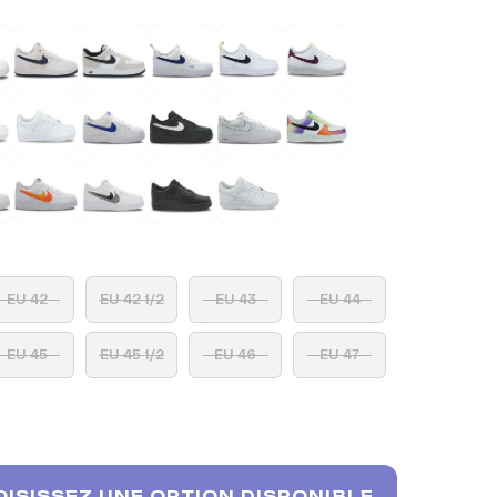
EU 42
EU 42 1/2
EU 43
EU 44
EU 45
EU 45 1/2
EU 46
EU 47
ISISSEZ UNE OPTION DISPONIBLE