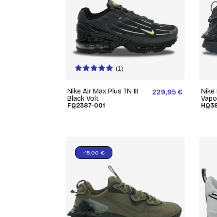
(1)
Nike Air Max Plus TN III
Nike
229,95 €
Black Volt
Vapo
FQ2387-001
HQ38
-15,00 €