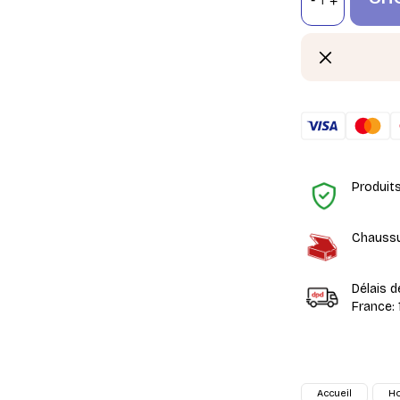
Produit
Chaussu
Délais d
France: 
Accueil
H