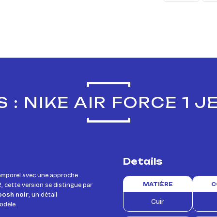
 : NIKE AIR FORCE 1 
Details
temporel avec une approche
82, cette version se distingue par
MATIÈRE
C
oosh noir
, un détail
Cuir
odèle.