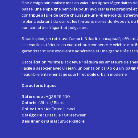
Son design minimaliste met en valeur les lignes légendaires de l
basse, une empeigne perforée pour favoriser la respirabilité et
contribué à faire de cette chaussure une référence du streetw
le blanc éclatant du cuir et les finitions noires du Swoosh, du 
son caractère élégant et polyvalent.
Sous le pied, on retrouve l'amorti
Nike Air
encapsulé, offrant 
La semelle extérieure en caoutchouc conserve le célèbre motif ci
garantissant une excellente adhérence et une grande résistanc
Cette édition "White Black Jewel" séduira les amateurs de sne
Facile à associer avec un jean, un pantalon cargo ou un joggin
l'équilibre entre héritage sportif et style urbain moderne.
Caractéristiques
Référence :
HQ3826-100
Coloris :
White / Black
Collection :
Air Force 1 Jewel
Catégorie :
Lifestyle / Streetwear
Designer original :
Bruce Kilgore