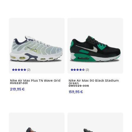
(2)
(2)
Nike Air Max Plus TN Wave Grid
Nike Air Max 90 Black Stadium
HV6227-001
Green
DM0029-006
219,95 €
159,95 €