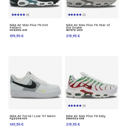
(4)
(1)
Nike Air Max Plus TN Dot
Nike Air Max Plus TN Year of
Pattern
the Snake
HV6355-001
IB7679-200
199,95 €
219,95 €
(3)
Nike Air Force 1 Low '07 Neon
Nike Air Max Plus TN Italy
FQ2204-100
DM0032-108
149,95 €
219,95 €