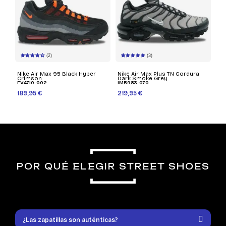
(2)
(3)
Nike Air Max 95 Black Hyper
Nike Air Max Plus TN Cordura
Crimson
Dark Smoke Grey
FV4710-002
IM5983-070
189,95 €
219,95 €
POR QUÉ ELEGIR STREET SHOES
¿Las zapatillas son auténticas?