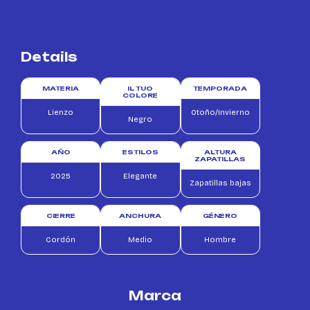
Details
MATERIA
IL TUO
TEMPORADA
COLORE
Lienzo
Otoño/Invierno
Negro
AÑO
ESTILOS
ALTURA
ZAPATILLAS
2025
Elegante
Zapatillas bajas
CIERRE
ANCHURA
GÉNERO
Cordón
Medio
Hombre
Marca