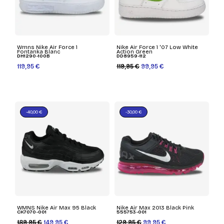
Wmns Nike Air Force 1
Nike Air Force 1 '07 Low White
Fontanka Blanc
Action Green
DH1290-100B
DD8959-112
119,95 €
119,95 €
99,95 €
-40,00 €
-30,00 €
WMNS Nike Air Max 95 Black
Nike Air Max 2013 Black Pink
CK7070-001
555753-001
189,95 €
149,95 €
129,95 €
99,95 €