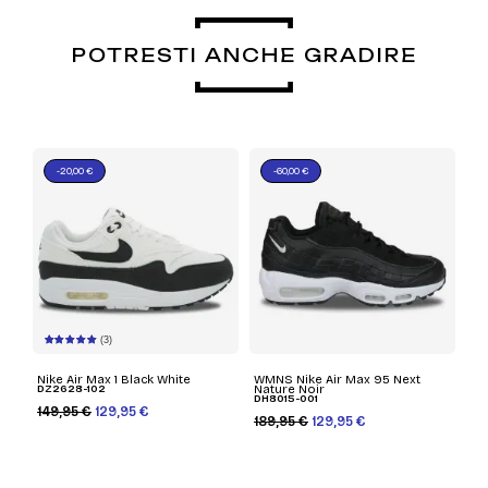
POTRESTI ANCHE GRADIRE
-20,00 €
-60,00 €
(3)
Nike Air Max 1 Black White
WMNS Nike Air Max 95 Next
DZ2628-102
Nature Noir
DH8015-001
149,95 €
129,95 €
189,95 €
129,95 €