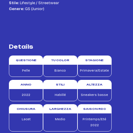
Stile:
Lifestyle / Streetwear
Genere:
GS (Junior)
Details
QUESTIONE
TU COLOR
STAGIONE
Pelle
Bianco
Primavera/Estate
ANNO
STILI
ALTEZZA
2022
Habillé
Sneakers basse
CHIUSURA
LARGHEZZA
SAISON RDC
Lacet
Medio
Printemps/Eté
2022