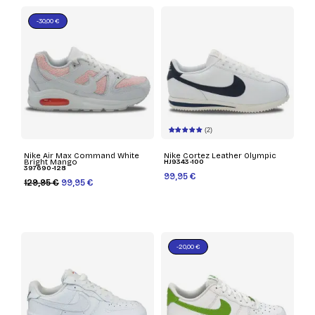
-30,00 €
(2)
Nike Air Max Command White
Nike Cortez Leather Olympic
Bright Mango
HJ9343-100
397690-128
99,95 €
129,95 €
99,95 €
-20,00 €