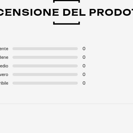
CENSIONE DEL PRODO
0
lente
0
Bene
0
edio
0
vero
0
ribile