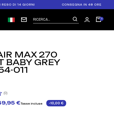
DI 14 GIORNI
CONSEGNA IN 48 ORE
AIR MAX 270
T BABY GREY
4-011
(0)
9,95 €
-10,00 €
Tasse incluse