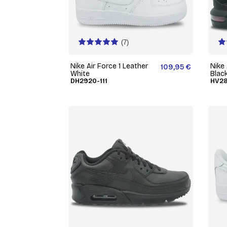
(7)
Nike Air Force 1 Leather
Nike
109,95 €
White
Blac
DH2920-111
HV28