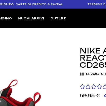
RO
: CARTE DI CREDITO & PAYPAL
TERMINE DI RESO 
MBINO
NUOVI ARRIVI
OUTLET
NIKE 
REAC
CD265
CD2654-011
59,95 €
4