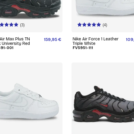
(3)
(4)
 Air Max Plus TN
Nike Air Force 1 Leather
159,95 €
109
k University Red
Triple White
91-001
FV5951-111