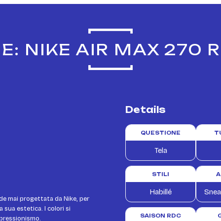
E: NIKE AIR MAX 270 
Details
QUESTIONE
T
Tela
STILI
A
Habillé
Snea
nde mai progettata da Nike, per
sua estetica. I colori si
SAISON RDC
mpressionismo.