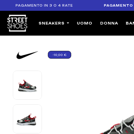
PAGAMENTO IN 3 O 4 RATE
PAGAMENTO SICU
SNEAKERS
UOMO
DONNA
BA
-10,00 €