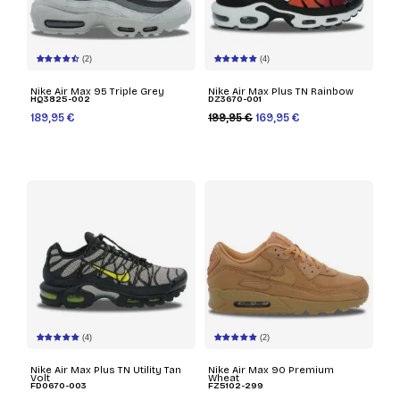
(2)
(4)
Nike Air Max 95 Triple Grey
Nike Air Max Plus TN Rainbow
HQ3825-002
DZ3670-001
189,95 €
199,95 €
169,95 €
(4)
(2)
Nike Air Max Plus TN Utility Tan
Nike Air Max 90 Premium
Volt
Wheat
FD0670-003
FZ5102-299