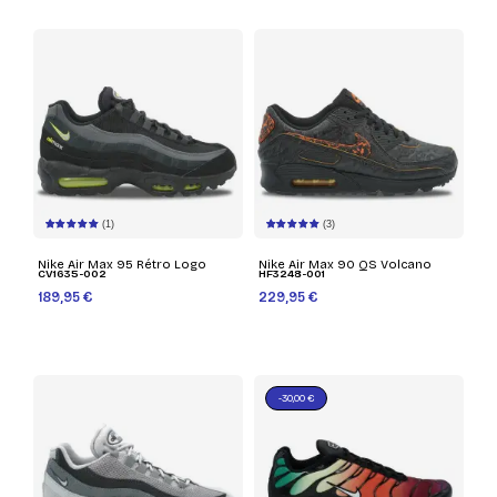
(1)
(3)
Nike Air Max 95 Rétro Logo
Nike Air Max 90 QS Volcano
CV1635-002
HF3248-001
189,95 €
229,95 €
-30,00 €