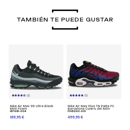
TAMBIÉN TE PUEDE GUSTAR
(2)
(5)
Nike Air Max 95 Ultra Black
Nike Air Max Plus TN Patta FC
Mint Foam
Barcelona Culers del Món
IB7681-004
FN8260-001
189,95 €
499,95 €