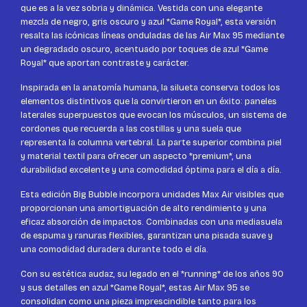
que es a la vez sobria y dinámica. Vestida con una elegante
mezcla de negro, gris oscuro y azul *Game Royal*, esta versión
resalta las icónicas líneas onduladas de las Air Max 95 mediante
un degradado oscuro, acentuado por toques de azul *Game
Royal* que aportan contraste y carácter.
Inspirada en la anatomía humana, la silueta conserva todos los
elementos distintivos que la convirtieron en un éxito: paneles
laterales superpuestos que evocan los músculos, un sistema de
cordones que recuerda a las costillas y una suela que
representa la columna vertebral. La parte superior combina piel
y material textil para ofrecer un aspecto *premium*, una
durabilidad excelente y una comodidad óptima para el día a día.
Esta edición Big Bubble incorpora unidades Max Air visibles que
proporcionan una amortiguación de alto rendimiento y una
eficaz absorción de impactos. Combinadas con una mediasuela
de espuma y ranuras flexibles, garantizan una pisada suave y
una comodidad duradera durante todo el día.
Con su estética audaz, su legado en el *running* de los años 90
y sus detalles en azul *Game Royal*, estas Air Max 95 se
consolidan como una pieza imprescindible tanto para los