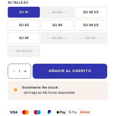
SU TALLA EU
EU 41
EU 42
EU 42 1/2
EU 43
EU 44
EU 44 1/2
EU 45
EU 46
EU 47
EU 47 1/2
AÑADIR AL CARRITO
Solamente 7en stock
- ¡Entrega en 48 horas disponible!