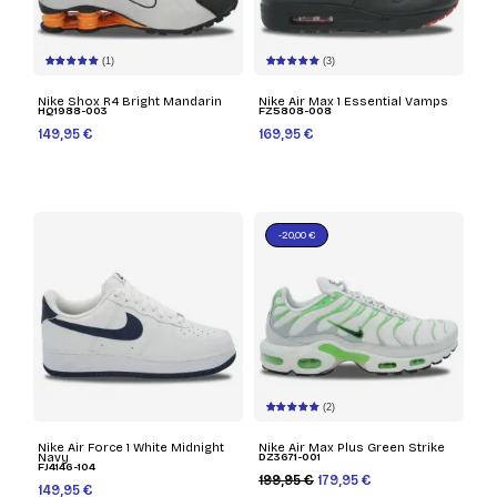
(1)
(3)
Nike Shox R4 Bright Mandarin
Nike Air Max 1 Essential Vamps
HQ1988-003
FZ5808-008
149,95 €
169,95 €
-20,00 €
(2)
Nike Air Force 1 White Midnight
Nike Air Max Plus Green Strike
Navy
DZ3671-001
FJ4146-104
199,95 €
179,95 €
149,95 €